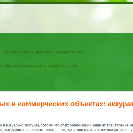
я
Сорняки
Болезни и вредители
Садовая техника
да
Цветоводство на даче
Аптекарский огород
х и коммерческих объектах: аккура
и визуально чистыми, потому что от их организации зависит впечатление к
 шоурумов и сервисных пространств, где важно скрыть техническую сторону 