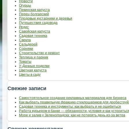
Новости
Огурцы
Пекинская капуста
Перец болгарский
Плодовые кустарники и деревья
Путешествия садовода
Редис
Савойская капуста
Садовая техника
Свекла
Сельдерей
Сорняки
Строительство и ремонт
Теплица и парник
Томаты
У-Дачные поделки
Цветная капуста
Цветы в саду
Свежие записи
Самостоятельное создание рекламных материалов для бизнеса
Как выбрать правильную фракцию стеклошариков для дробеструй
Садовая техника и инструменты: как выбрать и не ошибиться
Работа курьером в банке — обязанности, условия и как устроить
Море и залив у Зеленоградска: как не потерять день из-за ветра