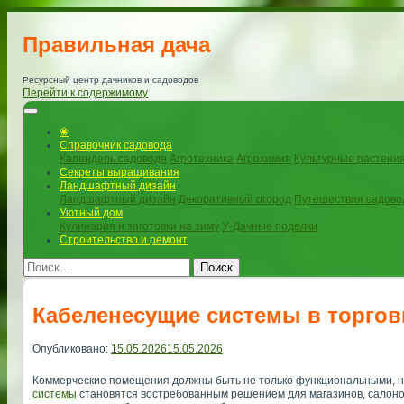
Правильная дача
Ресурсный центр дачников и садоводов
Перейти к содержимому
❀
Справочник садовода
Календарь садовода
Агротехника
Агрохимия
Культурные растени
Секреты выращивания
Ландшафтный дизайн
Ландшафтный дизайн
Декоративный огород
Путешествия садово
Уютный дом
Кулинария и заготовки на зиму
У-Дачные поделки
Строительство и ремонт
Поиск
Кабеленесущие системы в торговы
Опубликовано:
15.05.2026
15.05.2026
Коммерческие помещения должны быть не только функциональными, но 
системы
становятся востребованным решением для магазинов, салонов,