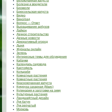
Белокочанная капуста
Болезни и вредители
Брокколи
Брюссельская капуста
Видео
Виноград
Вопрос — Ответ
Выращивание арбузов
Дайкон
Дачное строительство
Дачные новости
Декоративный огород
Дыня
Журналы онлайн
Зелень
Интересные темы для обсуждения
Кабачки
Календарь садовода
Картофель
Кольраби
Комнатные растения
Комнатные растения
Краснокочанная капуста
Кукуруза сахарная (Маис)
Кулинария и заготовки на зиму
Культурные растения
Ландшафтный дизайн
Лук батун
Лук репчатый
Морковь