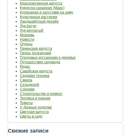
Краснокочанная капуста
Кукуруза сахарная (Маис)
Кулинария и заготовки на зиму
Культурные растения
Ландшафтный дизайн
Лук батун
Лук репчатый
Морковь
Новости
Огурцы
Пекинская капуста
Перец болгарский
Плодовые кустарники и деревья
Путешествия садовода
Редис
Савойская капуста
Садовая техника
Свекла
Сельдерей
Сорняки
Строительство и ремонт
Теплица и парник
Томаты
У-Дачные поделки
Цветная капуста
Цветы в саду
Свежие записи