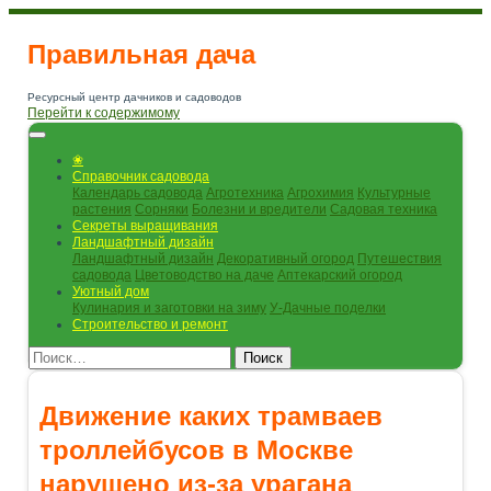
Правильная дача
Ресурсный центр дачников и садоводов
Перейти к содержимому
❀
Справочник садовода
Календарь садовода
Агротехника
Агрохимия
Культурные
растения
Сорняки
Болезни и вредители
Садовая техника
Секреты выращивания
Ландшафтный дизайн
Ландшафтный дизайн
Декоративный огород
Путешествия
садовода
Цветоводство на даче
Аптекарский огород
Уютный дом
Кулинария и заготовки на зиму
У-Дачные поделки
Строительство и ремонт
Поиск
Движение каких трамваев
троллейбусов в Москве
нарушено из-за урагана