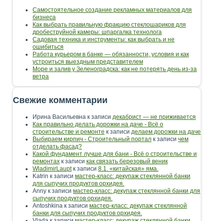
Самостоятельное создание рекламных материалов для
бизнеса
Как выбрать правильную фракцию стеклошариков для
дробеструйной камеры: шпаргалка технолога
Садовая техника и инструменты: как выбрать и не
ошибиться
Работа курьером в банке — обязанности, условия и как
устроиться выездным представителем
Море и залив у Зеленоградска: как не потерять день из-за
ветра
Свежие комментарии
Ирина Васильевна
к записи
декабрист — не приживается
Как правильно делать дорожки на даче - Всё о
строительстве и ремонте
к записи
делаем дорожки на даче
Выбираем кирпич - Строительный портал
к записи
чем
отделать фасад?
Какой фундамент лучше для бани - Всё о строительстве и
ремонтах
к записи
как связать березовый веник
WladimirLaupt
к записи
8.1. «китайская» яма.
Katrin
к записи
мастер-класс: декупаж стеклянной банки
для сыпучих продуктов орхидея.
Anny
к записи
мастер-класс: декупаж стеклянной банки для
сыпучих продуктов орхидея.
Antoshkina
к записи
мастер-класс: декупаж стеклянной
банки для сыпучих продуктов орхидея.
Vlada
к записи
мастер-класс: декупаж стеклянной банки