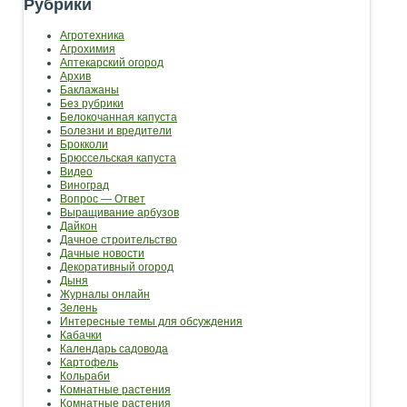
Рубрики
Агротехника
Агрохимия
Аптекарский огород
Архив
Баклажаны
Без рубрики
Белокочанная капуста
Болезни и вредители
Брокколи
Брюссельская капуста
Видео
Виноград
Вопрос — Ответ
Выращивание арбузов
Дайкон
Дачное строительство
Дачные новости
Декоративный огород
Дыня
Журналы онлайн
Зелень
Интересные темы для обсуждения
Кабачки
Календарь садовода
Картофель
Кольраби
Комнатные растения
Комнатные растения