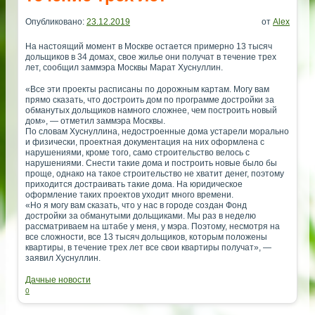
Опубликовано:
23.12.2019
от
Alex
На настоящий момент в Москве остается примерно 13 тысяч
дольщиков в 34 домах, свое жилье они получат в течение трех
лет, сообщил заммэра Москвы Марат Хуснуллин.
«Все эти проекты расписаны по дорожным картам. Могу вам
прямо сказать, что достроить дом по программе достройки за
обманутых дольщиков намного сложнее, чем построить новый
дом», — отметил заммэра Москвы.
По словам Хуснуллина, недостроенные дома устарели морально
и физически, проектная документация на них оформлена с
нарушениями, кроме того, само строительство велось с
нарушениями. Снести такие дома и построить новые было бы
проще, однако на такое строительство не хватит денег, поэтому
приходится достраивать такие дома. На юридическое
оформление таких проектов уходит много времени.
«Но я могу вам сказать, что у нас в городе создан Фонд
достройки за обманутыми дольщиками. Мы раз в неделю
рассматриваем на штабе у меня, у мэра. Поэтому, несмотря на
все сложности, все 13 тысяч дольщиков, которым положены
квартиры, в течение трех лет все свои квартиры получат», —
заявил Хуснуллин.
Дачные новости
0