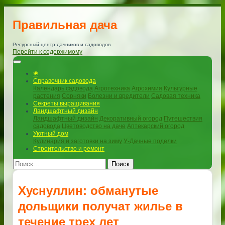
Правильная дача
Ресурсный центр дачников и садоводов
Перейти к содержимому
❀
Справочник садовода
Календарь садовода
Агротехника
Агрохимия
Культурные
растения
Сорняки
Болезни и вредители
Садовая техника
Секреты выращивания
Ландшафтный дизайн
Ландшафтный дизайн
Декоративный огород
Путешествия
садовода
Цветоводство на даче
Аптекарский огород
Уютный дом
Кулинария и заготовки на зиму
У-Дачные поделки
Строительство и ремонт
Поиск
Хуснуллин: обманутые
дольщики получат жилье в
течение трех лет