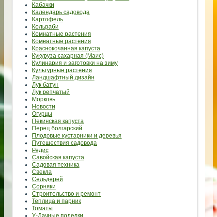
Кабачки
Календарь садовода
Картофель
Кольраби
Комнатные растения
Комнатные растения
Краснокочанная капуста
Кукуруза сахарная (Маис)
Кулинария и заготовки на зиму
Культурные растения
Ландшафтный дизайн
Лук батун
Лук репчатый
Морковь
Новости
Огурцы
Пекинская капуста
Перец болгарский
Плодовые кустарники и деревья
Путешествия садовода
Редис
Савойская капуста
Садовая техника
Свекла
Сельдерей
Сорняки
Строительство и ремонт
Теплица и парник
Томаты
У-Дачные поделки