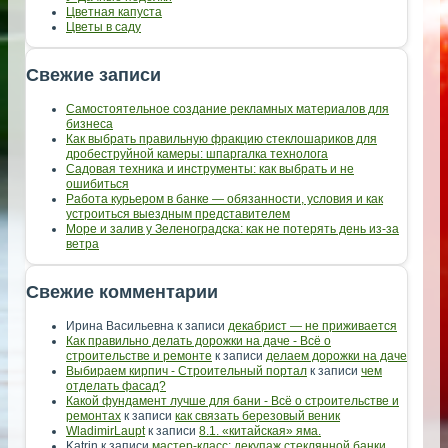
Цветная капуста
Цветы в саду
Свежие записи
Самостоятельное создание рекламных материалов для
бизнеса
Как выбрать правильную фракцию стеклошариков для
дробеструйной камеры: шпаргалка технолога
Садовая техника и инструменты: как выбрать и не
ошибиться
Работа курьером в банке — обязанности, условия и как
устроиться выездным представителем
Море и залив у Зеленоградска: как не потерять день из-за
ветра
Свежие комментарии
Ирина Васильевна
к записи
декабрист — не приживается
Как правильно делать дорожки на даче - Всё о
строительстве и ремонте
к записи
делаем дорожки на даче
Выбираем кирпич - Строительный портал
к записи
чем
отделать фасад?
Какой фундамент лучше для бани - Всё о строительстве и
ремонтах
к записи
как связать березовый веник
WladimirLaupt
к записи
8.1. «китайская» яма.
Katrin
к записи
мастер-класс: декупаж стеклянной банки