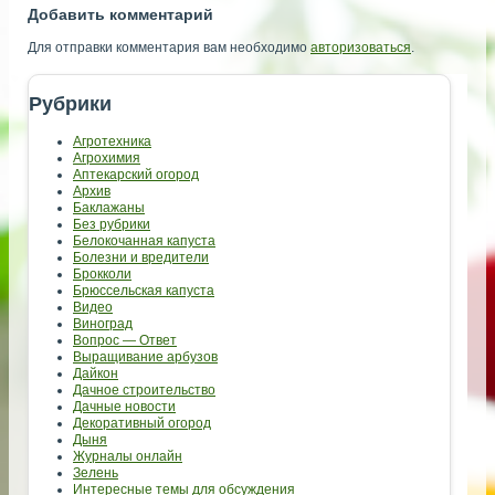
Добавить комментарий
Для отправки комментария вам необходимо
авторизоваться
.
Рубрики
Агротехника
Агрохимия
Аптекарский огород
Архив
Баклажаны
Без рубрики
Белокочанная капуста
Болезни и вредители
Брокколи
Брюссельская капуста
Видео
Виноград
Вопрос — Ответ
Выращивание арбузов
Дайкон
Дачное строительство
Дачные новости
Декоративный огород
Дыня
Журналы онлайн
Зелень
Интересные темы для обсуждения