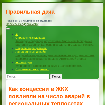
Правильная дача
Ресурсный центр дачников и садоводов
Перейти к содержимому
❀
Справочник садовода
Календарь садовода
Агротехника
Агрохимия
Культурные
растения
Сорняки
Болезни и вредители
Садовая техника
Секреты выращивания
Ландшафтный дизайн
Ландшафтный дизайн
Декоративный огород
Путешествия
садовода
Цветоводство на даче
Аптекарский огород
Уютный дом
Кулинария и заготовки на зиму
У-Дачные поделки
Строительство и ремонт
Поиск
Как концессии в ЖКХ
повлияли на число аварий в
региональных теплосетях