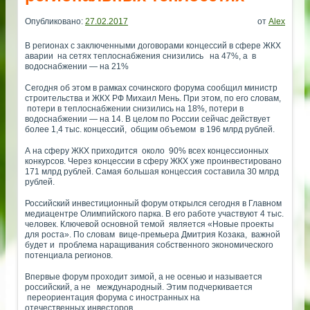
Опубликовано:
27.02.2017
от
Alex
В регионах с заключенными договорами концессий в сфере ЖКХ
аварии на сетях теплоснабжения снизились на 47%, а в
водоснабжении — на 21%
Сегодня об этом в рамках сочинского форума сообщил министр
строительства и ЖКХ РФ Михаил Мень. При этом, по его словам,
потери в теплоснабжении снизились на 18%, потери в
водоснабжении — на 14. В целом по России сейчас действует
более 1,4 тыс. концессий, общим объемом в 196 млрд рублей.
А на сферу ЖКХ приходится около 90% всех концессионных
конкурсов. Через концессии в сферу ЖКХ уже проинвестировано
171 млрд рублей. Самая большая концессия составила 30 млрд
рублей.
Российский инвестиционный форум открылся сегодня в Главном
медиацентре Олимпийского парка. В его работе участвуют 4 тыс.
человек. Ключевой основной темой является «Новые проекты
для роста». По словам вице-премьера Дмитрия Козака, важной
будет и проблема наращивания собственного экономического
потенциала регионов.
Впервые форум проходит зимой, а не осенью и называется
российский, а не международный. Этим подчеркивается
переориентация форума с иностранных на
отечественных инвесторов.