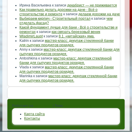
Ирина Васильевна
к записи
декабрист — не приживается
Как правильно делать дорожки на даче - Всё о
строительстве и ремонте
к записи
делаем дорожки на даче
Выбираем кирпич - Строительный портал
к записи
чем
отделать фасад?
Какой фундамент лучше для бани - Всё о строительстве и
ремонтах
к записи
как связать березовый веник
WladimirLaupt
к записи
8.1. «китайская» яма.
Katrin
к записи
мастер-класс: декупаж стеклянной банки
для сыпучих продуктов орхидея.
Anny
к записи
мастер-класс: декупаж стеклянной банки для
сыпучих продуктов орхидея.
Antoshkina
к записи
мастер-класс: декупаж стеклянной
банки для сыпучих продуктов орхидея.
Vlada
к записи
мастер-класс: декупаж стеклянной банки
для сыпучих продуктов орхидея.
Marinka
к записи
мастер-класс: декупаж стеклянной банки
для сыпучих продуктов орхидея.
Работает на
WordPress
| Тема:
Bootstrap Basic4
Карта сайта
Контакты