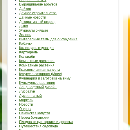
Выращивание арбузов
Дайкон
Дачное строительство
Дачные новости
Декоративный огород
Дыня
Журналы онлайн
Зелень
Интересные темы для обсуждения
Кабачки
Календарь садовода
Картофель
Кольраби
Комнатные растения
Комнатные растения
Краснокочанная капуста
Кукуруза сахарная (Маис)
Кулинария и заготовки на зиму
Культурные растения
Ландшафтный дизайн
Лук батун
Лук репчатый
Морковь
Новости
Огурцы
Пекинская капуста
Перец болгарский
Плодовые кустарники и деревья
Путешествия садовода