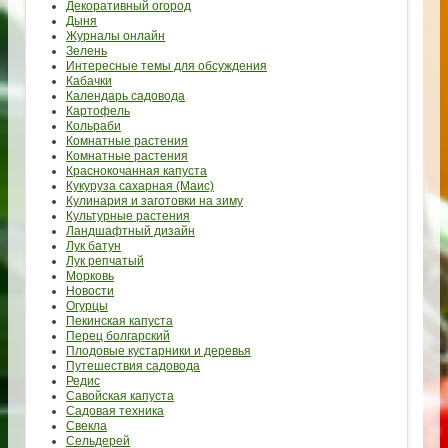
Декоративный огород
Дыня
Журналы онлайн
Зелень
Интересные темы для обсуждения
Кабачки
Календарь садовода
Картофель
Кольраби
Комнатные растения
Комнатные растения
Краснокочанная капуста
Кукуруза сахарная (Маис)
Кулинария и заготовки на зиму
Культурные растения
Ландшафтный дизайн
Лук батун
Лук репчатый
Морковь
Новости
Огурцы
Пекинская капуста
Перец болгарский
Плодовые кустарники и деревья
Путешествия садовода
Редис
Савойская капуста
Садовая техника
Свекла
Сельдерей