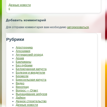
Дачные новости
0
Добавить комментарий
Для отправки комментария вам необходимо
авторизоваться
.
Рубрики
Агротехника
Агрохимия
Аптекарский огород
Архив
Баклажаны
Без рубрики
Белокочанная капуста
Болезни и вредители
Брокколи
Брюссельская капуста
Видео
Виноград
Вопрос — Ответ
Выращивание арбузов
Дайкон
Дачное строительство
Дачные новости