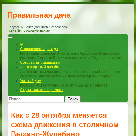
Правильная дача
Ресурсный центр дачников и садоводов
Перейти к содержимому
❀
Справочник садовода
Календарь садовода
Агротехника
Агрохимия
Культурные
растения
Сорняки
Болезни и вредители
Садовая техника
Секреты выращивания
Ландшафтный дизайн
Ландшафтный дизайн
Декоративный огород
Путешествия
садовода
Цветоводство на даче
Аптекарский огород
Уютный дом
Кулинария и заготовки на зиму
У-Дачные поделки
Строительство и ремонт
Поиск
Как с 28 октября меняется
схема движения в столичном
Выхино-Жулебино