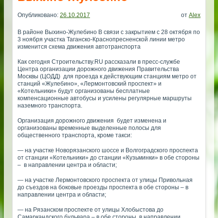
Опубликовано:
26.10.2017
от
Alex
В районе Выхино-Жулебино В связи с закрытием с 28 октября по
3 ноября участка Таганско-Краснопресненской линии метро
изменится схема движения автотранспорта
Как сегодня Строительству.RU рассказали в пресс-службе
Центра организации дорожного движения Правительства
Москвы (ЦОДД) для проезда к действующим станциям метро от
станций «Жулебино», «Лермонтовский проспект» и
«Котельники» будут организованы бесплатные
компенсационные автобусы и усилены регулярные маршруты
наземного транспорта.
Организация дорожного движения будет изменена и
организованы временные выделенные полосы для
общественного транспорта, кроме такси:
— на участке Новорязанского шоссе и Волгоградского проспекта
от станции «Котельники» до станции «Кузьминки» в обе стороны
– в направлении центра и области;
— на участке Лермонтовского проспекта от улицы Привольная
до съездов на боковые проезды проспекта в обе стороны – в
направлении центра и области;
— на Рязанском проспекте от улицы Хлобыстова до
Самаркандского бульвара – в обе стороны, в направлении