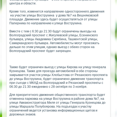
центра и области.
Кроме того, изменится направление одностороннего движения
на участке улицы Вострухина у дома №7 на Вешняковской
площади. Движение здесь будет осуществляться от улицы
Паперника по направлению к улице Вострухина.
Вместе с тем с 6:30 до 21:30 будут ограничены выезды на
Волгоградский проспект с Жигулевской улицы, Есенинского
бульвара, улицы Академика Скрябина, Ташкентской улицы,
Самаркандского бульвара. Автомобилисты могут проезжать
дальше по этим улицам, однако выезд с обеих сторон на
Волгоградский проспект будет запрещен.
Также будет ограничен выезд с улицы Кирова на улицу генерала
Кузнецова. Также для проезда автомобилей в обе стороны
закрывается участок улицы Хлобыстова от Рязанского проспекта
до улицы Вострухина, будет ограничено движение транспорта
при съезде с МКАД на Волгоградский и Рязанский проспекты с
06:30 до 21:30 ежедневно с 28 октября по 3 ноября.
Для приоритетного движения общественного транспорта будет
отменена парковка на улице Вострухина в районе дома №7, на
улице Авиаконструктора Миля от улицы Генерала Кузнецова до
улицы Маршала Полубоярова. На подъездах к участку
ограничений ведется установка информационных щитов и
дорожных знаков.