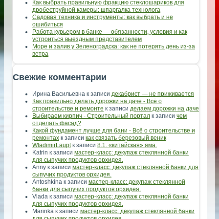
Как выбрать правильную фракцию стеклошариков для
дробеструйной камеры: шпаргалка технолога
Садовая техника и инструменты: как выбрать и не
ошибиться
Работа курьером в банке — обязанности, условия и как
устроиться выездным представителем
Море и залив у Зеленоградска: как не потерять день из-за
ветра
Свежие комментарии
Ирина Васильевна
к записи
декабрист — не приживается
Как правильно делать дорожки на даче - Всё о
строительстве и ремонте
к записи
делаем дорожки на даче
Выбираем кирпич - Строительный портал
к записи
чем
отделать фасад?
Какой фундамент лучше для бани - Всё о строительстве и
ремонтах
к записи
как связать березовый веник
WladimirLaupt
к записи
8.1. «китайская» яма.
Katrin
к записи
мастер-класс: декупаж стеклянной банки
для сыпучих продуктов орхидея.
Anny
к записи
мастер-класс: декупаж стеклянной банки для
сыпучих продуктов орхидея.
Antoshkina
к записи
мастер-класс: декупаж стеклянной
банки для сыпучих продуктов орхидея.
Vlada
к записи
мастер-класс: декупаж стеклянной банки
для сыпучих продуктов орхидея.
Marinka
к записи
мастер-класс: декупаж стеклянной банки
для сыпучих продуктов орхидея.