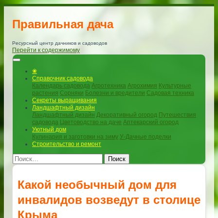
Правильная дача
Ресурсный центр дачников и садоводов
Перейти к содержимому
❀
Справочник садовода
Календарь садовода
Агротехника
Агрохимия
Культурные
растения
Сорняки
Болезни и вредители
Садовая техника
Секреты выращивания
Ландшафтный дизайн
Ландшафтный дизайн
Декоративный огород
Путешествия
садовода
Цветоводство на даче
Аптекарский огород
Уютный дом
Кулинария и заготовки на зиму
У-Дачные поделки
Строительство и ремонт
Поиск
Какой необычный дом для
инвалидов возведут в столице
Крыма