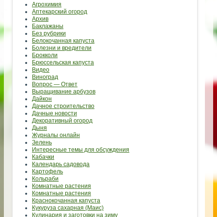
Агрохимия
Аптекарский огород
Архив
Баклажаны
Без рубрики
Белокочанная капуста
Болезни и вредители
Брокколи
Брюссельская капуста
Видео
Виноград
Вопрос — Ответ
Выращивание арбузов
Дайкон
Дачное строительство
Дачные новости
Декоративный огород
Дыня
Журналы онлайн
Зелень
Интересные темы для обсуждения
Кабачки
Календарь садовода
Картофель
Кольраби
Комнатные растения
Комнатные растения
Краснокочанная капуста
Кукуруза сахарная (Маис)
Кулинария и заготовки на зиму