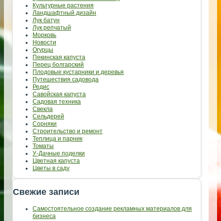
Культурные растения
Ландшафтный дизайн
Лук батун
Лук репчатый
Морковь
Новости
Огурцы
Пекинская капуста
Перец болгарский
Плодовые кустарники и деревья
Путешествия садовода
Редис
Савойская капуста
Садовая техника
Свекла
Сельдерей
Сорняки
Строительство и ремонт
Теплица и парник
Томаты
У-Дачные поделки
Цветная капуста
Цветы в саду
Свежие записи
Самостоятельное создание рекламных материалов для
бизнеса