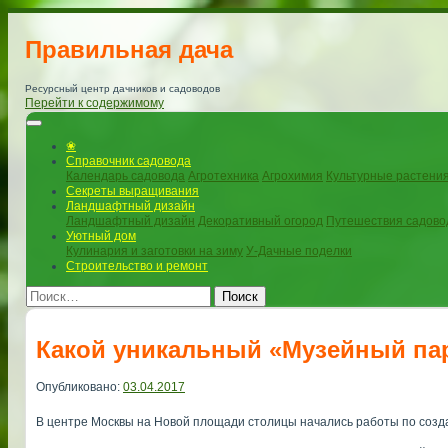
Правильная дача
Ресурсный центр дачников и садоводов
Перейти к содержимому
❀
Справочник садовода
Календарь садовода
Агротехника
Агрохимия
Культурные растени
Секреты выращивания
Ландшафтный дизайн
Ландшафтный дизайн
Декоративный огород
Путешествия садово
Уютный дом
Кулинария и заготовки на зиму
У-Дачные поделки
Строительство и ремонт
Поиск
Какой уникальный «Музейный пар
Опубликовано:
03.04.2017
В центре Москвы на Новой площади столицы начались работы по созд