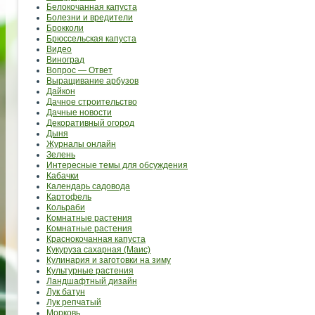
Белокочанная капуста
Болезни и вредители
Брокколи
Брюссельская капуста
Видео
Виноград
Вопрос — Ответ
Выращивание арбузов
Дайкон
Дачное строительство
Дачные новости
Декоративный огород
Дыня
Журналы онлайн
Зелень
Интересные темы для обсуждения
Кабачки
Календарь садовода
Картофель
Кольраби
Комнатные растения
Комнатные растения
Краснокочанная капуста
Кукуруза сахарная (Маис)
Кулинария и заготовки на зиму
Культурные растения
Ландшафтный дизайн
Лук батун
Лук репчатый
Морковь