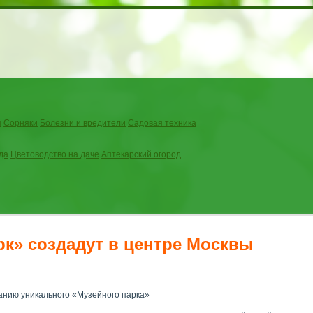
я
Сорняки
Болезни и вредители
Садовая техника
да
Цветоводство на даче
Аптекарский огород
к» создадут в центре Москвы
анию уникального «Музейного парка»