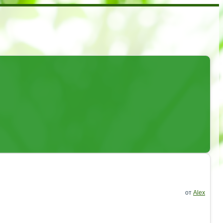
от
Alex