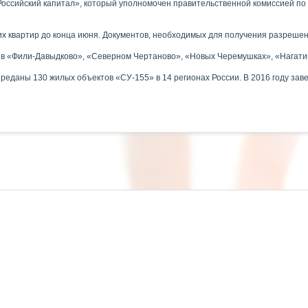
оссийский капитал», который уполномочен правительственной комиссией по
оих квартир до конца июня. Документов, необходимых для получения разреше
в «Фили-Давыдково», «Северном Чертаново», «Новых Черемушках», «Нагатин
ереданы 130 жилых объектов «СУ-155» в 14 регионах России. В 2016 году зав