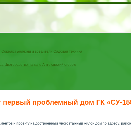
я
Сорняки
Болезни и вредители
Садовая техника
да
Цветоводство на даче
Аптекарский огород
т первый проблемный дом ГК «СУ-15
ментов и проекту на достроенный многоэтажный жилой дом по адресу: район 