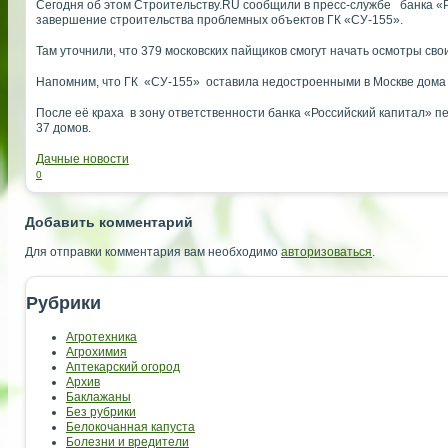
Сегодня об этом Строительству.RU сообщили в пресс-службе банка «Р
завершение строительства проблемных объектов ГК «СУ-155».
Там уточнили, что 379 московских пайщиков смогут начать осмотры св
Напомним, что ГК «СУ-155» оставила недостроенными в Москве дома 
После её краха в зону ответственности банка «Российский капитал» п
37 домов.
Дачные новости
0
Добавить комментарий
Для отправки комментария вам необходимо
авторизоваться
.
Рубрики
Агротехника
Агрохимия
Аптекарский огород
Архив
Баклажаны
Без рубрики
Белокочанная капуста
Болезни и вредители