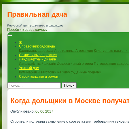
Правильная дача
Ресурсный центр дачников и садоводов
Перейти к содержимому
❀
Справочник садовода
Календарь садовода
Агротехника
Агрохимия
Культурные растени
Секреты выращивания
Ландшафтный дизайн
Ландшафтный дизайн
Декоративный огород
Путешествия садово
Уютный дом
Кулинария и заготовки на зиму
У-Дачные поделки
Строительство и ремонт
Поиск
Когда дольщики в Москве получа
Опубликовано:
06.06.2017
Строители получили заключение о соответствии требованиям техрегла