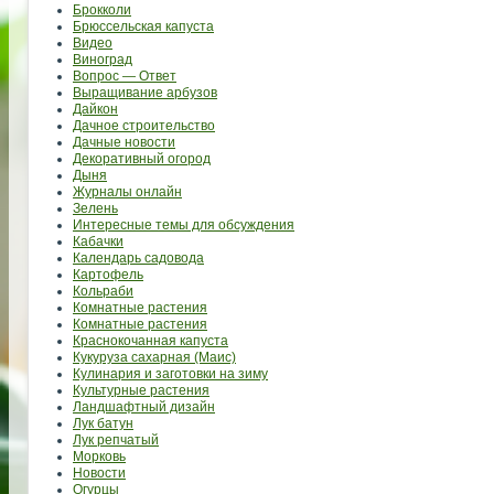
Брокколи
Брюссельская капуста
Видео
Виноград
Вопрос — Ответ
Выращивание арбузов
Дайкон
Дачное строительство
Дачные новости
Декоративный огород
Дыня
Журналы онлайн
Зелень
Интересные темы для обсуждения
Кабачки
Календарь садовода
Картофель
Кольраби
Комнатные растения
Комнатные растения
Краснокочанная капуста
Кукуруза сахарная (Маис)
Кулинария и заготовки на зиму
Культурные растения
Ландшафтный дизайн
Лук батун
Лук репчатый
Морковь
Новости
Огурцы