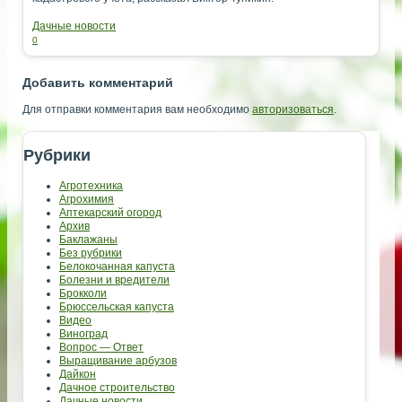
Дачные новости
0
Добавить комментарий
Для отправки комментария вам необходимо
авторизоваться
.
Рубрики
Агротехника
Агрохимия
Аптекарский огород
Архив
Баклажаны
Без рубрики
Белокочанная капуста
Болезни и вредители
Брокколи
Брюссельская капуста
Видео
Виноград
Вопрос — Ответ
Выращивание арбузов
Дайкон
Дачное строительство
Дачные новости