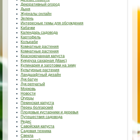
Декоративный огород
Дыня
Журналы онлайн
Зелень
Интересные темы для обсуждения
Кабачки
Календарь садовода
Картофель
Кольраби
Комнатные растения
Комнатные растения
Краснокочанная капуста
Кукуруза сахарная (Маис)
Кулинария и заготовки на зиму
Культурные растения
Ландшафтный дизайн
Лук батун
Лук репчатый
Морковь
Новости
Огурцы
Пекинская капуста
Перец болгарский
Плодовые кустарники и деревья
Путешествия садовода
Редис
Савойская капуста
Садовая техника
Свекла