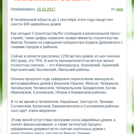
Опубликовано:
16.03.2017
от
Alex
В Челябинской области до 1 сентября этого года предстоит
снести 469 аварийных домов
Как сегодня Строительству.RU сообщили в региональной пресс-
службе, такие цифры накануне назвал министр строительства
Виктор Тупикин на совещании губернатора Бориса Дубровского с
главами городов и районов.
Сейчас в области расселено 1256 ветхих домов, из них снесено
942 дома, это 75%. В шести муниципалитетах ветхое жилье
полностью снесено – это Южноуральск, Агаповский, Ашинский,
Карталинский, Каслинский, Увельский районы.
Осенью прошлого года завершено переселение жильцов из
ветхоаварийных домов в Верхнем Уфалее, Миассе, Чебаркуле,
Аргаяшском, Чесменском, Чебаркульском, Брединском, Катав-
Ивановском, Сосновском, Уйском и Коркинском районах.
В то же время в Челябинске, Карабаше, Златоусте, Троицке,
Саткинском, Кусинском, Еманжелинском и Сосновском районах
снос идет очень медленно.
Этому виной отсутствие программ сноса аварийных домов, а
значит финансирования, а также затянутый процесс
оформления документов по снятию снесенных домов с
кадастрового учета, рассказал Виктор Тупикин.