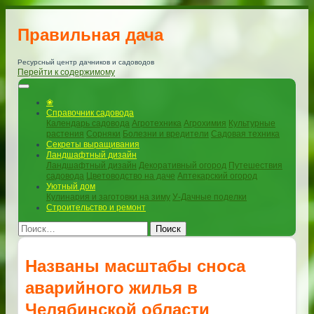
Правильная дача
Ресурсный центр дачников и садоводов
Перейти к содержимому
❀
Справочник садовода
Календарь садовода
Агротехника
Агрохимия
Культурные
растения
Сорняки
Болезни и вредители
Садовая техника
Секреты выращивания
Ландшафтный дизайн
Ландшафтный дизайн
Декоративный огород
Путешествия
садовода
Цветоводство на даче
Аптекарский огород
Уютный дом
Кулинария и заготовки на зиму
У-Дачные поделки
Строительство и ремонт
Поиск
Названы масштабы сноса
аварийного жилья в
Челябинской области