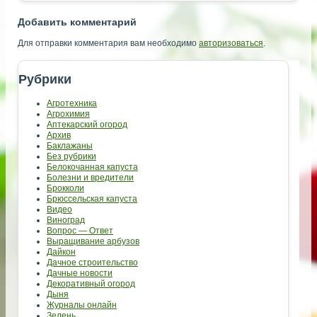
Добавить комментарий
Для отправки комментария вам необходимо
авторизоваться
.
Рубрики
Агротехника
Агрохимия
Аптекарский огород
Архив
Баклажаны
Без рубрики
Белокочанная капуста
Болезни и вредители
Брокколи
Брюссельская капуста
Видео
Виноград
Вопрос — Ответ
Выращивание арбузов
Дайкон
Дачное строительство
Дачные новости
Декоративный огород
Дыня
Журналы онлайн
Зелень