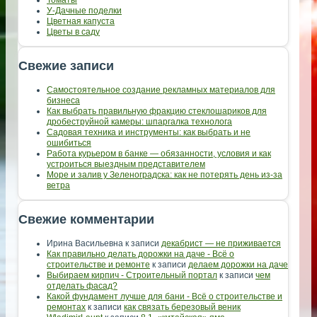
У-Дачные поделки
Цветная капуста
Цветы в саду
Свежие записи
Самостоятельное создание рекламных материалов для
бизнеса
Как выбрать правильную фракцию стеклошариков для
дробеструйной камеры: шпаргалка технолога
Садовая техника и инструменты: как выбрать и не
ошибиться
Работа курьером в банке — обязанности, условия и как
устроиться выездным представителем
Море и залив у Зеленоградска: как не потерять день из-за
ветра
Свежие комментарии
Ирина Васильевна
к записи
декабрист — не приживается
Как правильно делать дорожки на даче - Всё о
строительстве и ремонте
к записи
делаем дорожки на даче
Выбираем кирпич - Строительный портал
к записи
чем
отделать фасад?
Какой фундамент лучше для бани - Всё о строительстве и
ремонтах
к записи
как связать березовый веник