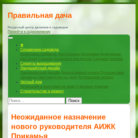
Правильная дача
Ресурсный центр дачников и садоводов
Перейти к содержимому
❀
Справочник садовода
Календарь садовода
Агротехника
Агрохимия
Культурные
растения
Сорняки
Болезни и вредители
Садовая техника
Секреты выращивания
Ландшафтный дизайн
Ландшафтный дизайн
Декоративный огород
Путешествия
садовода
Цветоводство на даче
Аптекарский огород
Уютный дом
Кулинария и заготовки на зиму
У-Дачные поделки
Строительство и ремонт
Поиск
Неожиданное назначение
нового руководителя АИЖК
Прикамья