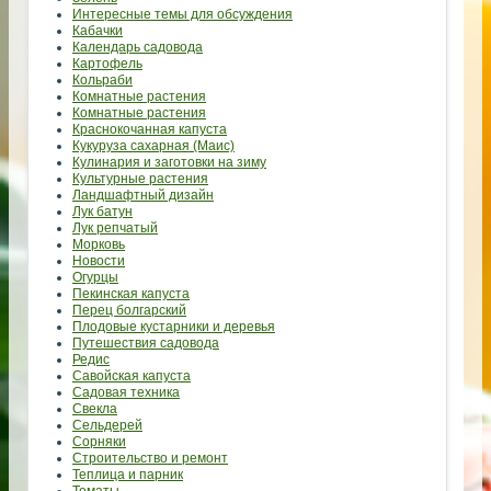
Интересные темы для обсуждения
Кабачки
Календарь садовода
Картофель
Кольраби
Комнатные растения
Комнатные растения
Краснокочанная капуста
Кукуруза сахарная (Маис)
Кулинария и заготовки на зиму
Культурные растения
Ландшафтный дизайн
Лук батун
Лук репчатый
Морковь
Новости
Огурцы
Пекинская капуста
Перец болгарский
Плодовые кустарники и деревья
Путешествия садовода
Редис
Савойская капуста
Садовая техника
Свекла
Сельдерей
Сорняки
Строительство и ремонт
Теплица и парник
Томаты