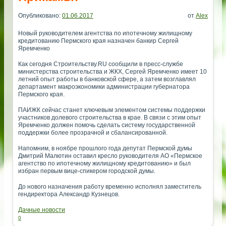
Опубликовано:
01.06.2017
от
Alex
Новый руководителем агентства по ипотечному жилищному
кредитованию Пермского края назначен банкир Сергей
Яремченко
Как сегодня Строительству.RU сообщили в пресс-службе
министерства строительства и ЖКХ, Сергей Яремченко имеет 10
летний опыт работы в банковской сфере, а затем возглавлял
департамент макроэкономики администрации губернатора
Пермского края.
ПАИЖК сейчас станет ключевым элементом системы поддержки
участников долевого строительства в крае. В связи с этим опыт
Яремченко должен помочь сделать систему государственной
поддержки более прозрачной и сбалансированной.
Напомним, в ноябре прошлого года депутат Пермской думы
Дмитрий Малютин оставил кресло руководителя АО «Пермское
агентство по ипотечному жилищному кредитованию» и был
избран первым вице-спикером городской думы.
До нового назначения работу временно исполнял заместитель
гендиректора Александр Кузнецов.
Дачные новости
0