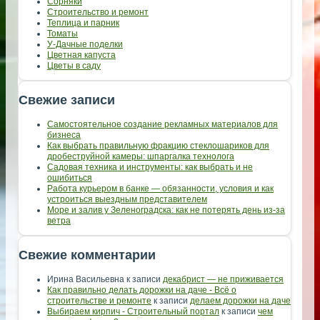
Сорняки
Строительство и ремонт
Теплица и парник
Томаты
У-Дачные поделки
Цветная капуста
Цветы в саду
Свежие записи
Самостоятельное создание рекламных материалов для
бизнеса
Как выбрать правильную фракцию стеклошариков для
дробеструйной камеры: шпаргалка технолога
Садовая техника и инструменты: как выбрать и не
ошибиться
Работа курьером в банке — обязанности, условия и как
устроиться выездным представителем
Море и залив у Зеленоградска: как не потерять день из-за
ветра
Свежие комментарии
Ирина Васильевна
к записи
декабрист — не приживается
Как правильно делать дорожки на даче - Всё о
строительстве и ремонте
к записи
делаем дорожки на даче
Выбираем кирпич - Строительный портал
к записи
чем