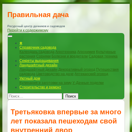
Правильная дача
Ресурсный центр дачников и садоводов
Перейти к содержимому
❀
Справочник садовода
Календарь садовода
Агротехника
Агрохимия
Культурные
растения
Сорняки
Болезни и вредители
Садовая техника
Секреты выращивания
Ландшафтный дизайн
Ландшафтный дизайн
Декоративный огород
Путешествия
садовода
Цветоводство на даче
Аптекарский огород
Уютный дом
Кулинария и заготовки на зиму
У-Дачные поделки
Строительство и ремонт
Поиск
Третьяковка впервые за много
лет показала пешеходам свой
внутренний двор