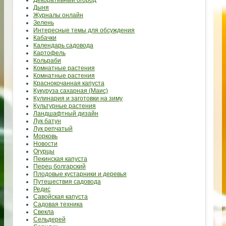
Дыня
Журналы онлайн
Зелень
Интересные темы для обсуждения
Кабачки
Календарь садовода
Картофель
Кольраби
Комнатные растения
Комнатные растения
Краснокочанная капуста
Кукуруза сахарная (Маис)
Кулинария и заготовки на зиму
Культурные растения
Ландшафтный дизайн
Лук батун
Лук репчатый
Морковь
Новости
Огурцы
Пекинская капуста
Перец болгарский
Плодовые кустарники и деревья
Путешествия садовода
Редис
Савойская капуста
Садовая техника
Свекла
Сельдерей