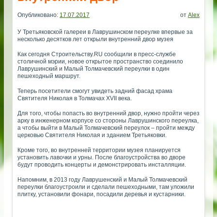
Опубликовано:
17.07.2017
от
Alex
У Третьяковской галереи в Лаврушинском переулке впервые за
несколько десятков лет открыли внутренний двор музея
Как сегодня Строительству.RU сообщили в пресс-службе
столичной мэрии, новое открытое пространство соединило
Лаврушинский и Малый Толмачевский переулки в один
пешеходный маршрут.
Теперь посетители смогут увидеть задний фасад храма
Святителя Николая в Толмачах XVII века.
Для того, чтобы попасть во внутренний двор, нужно пройти через
арку в инженерном корпусе со стороны Лаврушинского переулка,
а чтобы выйти в Малый Толмачевский переулок – пройти между
церковью Святителя Николая и зданием Третьяковки.
Кроме того, во внутренней территории музея планируется
установить лавочки и урны. После благоустройства во дворе
будут проводить концерты и демонстрировать инсталляции.
Напомним, в 2013 году Лаврушенский и Малый Толмачевский
переулки благоустроили и сделали пешеходными, там уложили
плитку, установили фонари, посадили деревья и кустарники.