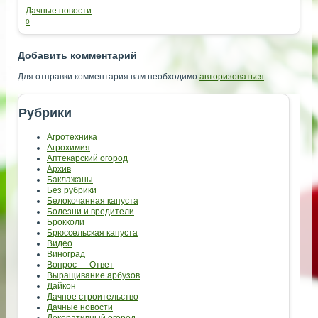
Дачные новости
0
Добавить комментарий
Для отправки комментария вам необходимо
авторизоваться
.
Рубрики
Агротехника
Агрохимия
Аптекарский огород
Архив
Баклажаны
Без рубрики
Белокочанная капуста
Болезни и вредители
Брокколи
Брюссельская капуста
Видео
Виноград
Вопрос — Ответ
Выращивание арбузов
Дайкон
Дачное строительство
Дачные новости
Декоративный огород