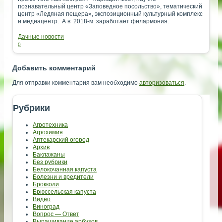
познавательный центр «Заповедное посольство», тематический
центр «Ледяная пещера», экспозиционный культурный комплекс
и медиацентр. А в 2018-м заработает филармония.
Дачные новости
0
Добавить комментарий
Для отправки комментария вам необходимо
авторизоваться
.
Рубрики
Агротехника
Агрохимия
Аптекарский огород
Архив
Баклажаны
Без рубрики
Белокочанная капуста
Болезни и вредители
Брокколи
Брюссельская капуста
Видео
Виноград
Вопрос — Ответ
Выращивание арбузов