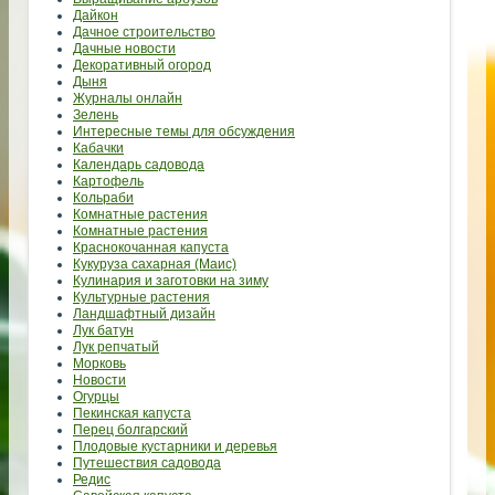
Дайкон
Дачное строительство
Дачные новости
Декоративный огород
Дыня
Журналы онлайн
Зелень
Интересные темы для обсуждения
Кабачки
Календарь садовода
Картофель
Кольраби
Комнатные растения
Комнатные растения
Краснокочанная капуста
Кукуруза сахарная (Маис)
Кулинария и заготовки на зиму
Культурные растения
Ландшафтный дизайн
Лук батун
Лук репчатый
Морковь
Новости
Огурцы
Пекинская капуста
Перец болгарский
Плодовые кустарники и деревья
Путешествия садовода
Редис