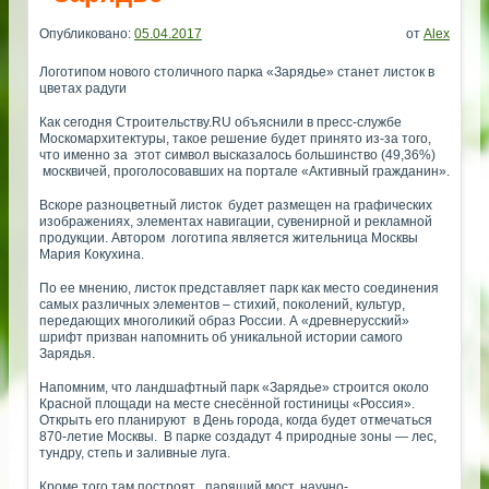
Опубликовано:
05.04.2017
от
Alex
Логотипом нового столичного парка «Зарядье» станет листок в
цветах радуги
Как сегодня Строительству.RU объяснили в пресс-службе
Москомархитектуры, такое решение будет принято из-за того,
что именно за этот символ высказалось большинство (49,36%)
москвичей, проголосовавших на портале «Активный гражданин».
Вскоре разноцветный листок будет размещен на графических
изображениях, элементах навигации, сувенирной и рекламной
продукции. Автором логотипа является жительница Москвы
Мария Кокухина.
По ее мнению, листок представляет парк как место соединения
самых различных элементов – стихий, поколений, культур,
передающих многоликий образ России. А «древнерусский»
шрифт призван напомнить об уникальной истории самого
Зарядья.
Напомним, что ландшафтный парк «Зарядье» строится около
Красной площади на месте снесённой гостиницы «Россия».
Открыть его планируют в День города, когда будет отмечаться
870-летие Москвы. В парке создадут 4 природные зоны — лес,
тундру, степь и заливные луга.
Кроме того там построят парящий мост, научно-