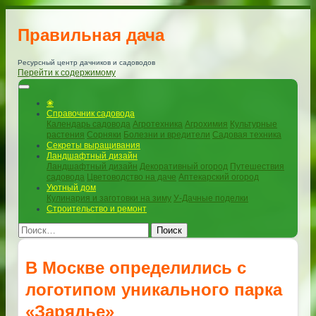
Правильная дача
Ресурсный центр дачников и садоводов
Перейти к содержимому
❀
Справочник садовода
Календарь садовода
Агротехника
Агрохимия
Культурные
растения
Сорняки
Болезни и вредители
Садовая техника
Секреты выращивания
Ландшафтный дизайн
Ландшафтный дизайн
Декоративный огород
Путешествия
садовода
Цветоводство на даче
Аптекарский огород
Уютный дом
Кулинария и заготовки на зиму
У-Дачные поделки
Строительство и ремонт
Поиск
В Москве определились с
логотипом уникального парка
«Зарядье»