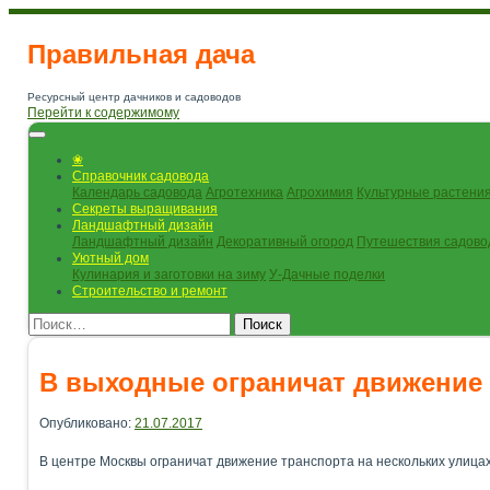
Правильная дача
Ресурсный центр дачников и садоводов
Перейти к содержимому
❀
Справочник садовода
Календарь садовода
Агротехника
Агрохимия
Культурные растени
Секреты выращивания
Ландшафтный дизайн
Ландшафтный дизайн
Декоративный огород
Путешествия садово
Уютный дом
Кулинария и заготовки на зиму
У-Дачные поделки
Строительство и ремонт
Поиск
В выходные ограничат движение 
Опубликовано:
21.07.2017
В центре Москвы ограничат движение транспорта на нескольких улица