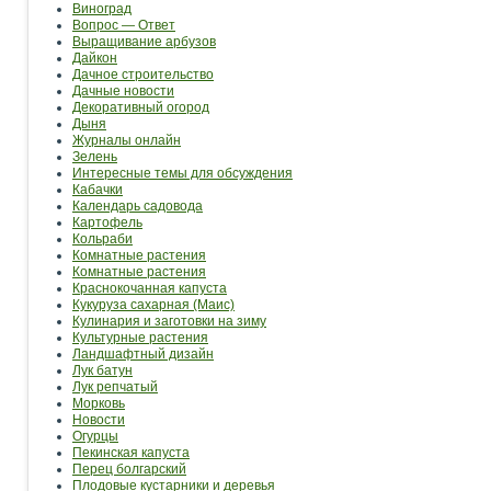
Виноград
Вопрос — Ответ
Выращивание арбузов
Дайкон
Дачное строительство
Дачные новости
Декоративный огород
Дыня
Журналы онлайн
Зелень
Интересные темы для обсуждения
Кабачки
Календарь садовода
Картофель
Кольраби
Комнатные растения
Комнатные растения
Краснокочанная капуста
Кукуруза сахарная (Маис)
Кулинария и заготовки на зиму
Культурные растения
Ландшафтный дизайн
Лук батун
Лук репчатый
Морковь
Новости
Огурцы
Пекинская капуста
Перец болгарский
Плодовые кустарники и деревья