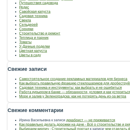
Путешествия садовода
Редис
Савойская капуста
Садовая техника
Свекла
Сельдерей
Сорняки
Строительство и ремонт
Теплица и парник
Томаты
У-Дачные поделки
Цветная капуста
Цветы в саду
Свежие записи
Самостоятельное создание рекламных материалов для бизнеса
Как выбрать правильную фракцию стеклошариков для дробеструй
Садовая техника и инструменты: как выбрать и не ошибиться
Работа курьером в банке — обязанности, условия и как устроить
Море и залив у Зеленоградска: как не потерять день из-за ветра
Свежие комментарии
Ирина Васильевна
к записи
декабрист — не приживается
Как правильно делать дорожки на даче - Всё о строительстве и р
Выбираем кирпич - Строительный портал
к записи
чем отделать 