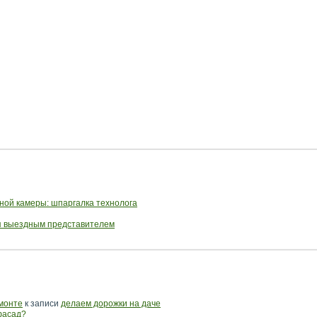
ной камеры: шпаргалка технолога
ся выездным представителем
емонте
к записи
делаем дорожки на даче
фасад?