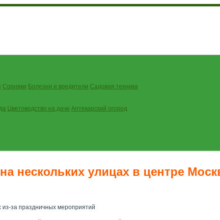
я
Сорняки
Болезни и вредители
Садовая техника
да
Цветоводство на даче
Аптекарский огород
на нескольких улицах в центре Мос
х из-за праздничных мероприятий