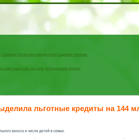
я
Сорняки
Болезни и вредители
Садовая техника
да
Цветоводство на даче
Аптекарский огород
ыделила льготные кредиты на 144 м
льного взноса и числа детей в семье.