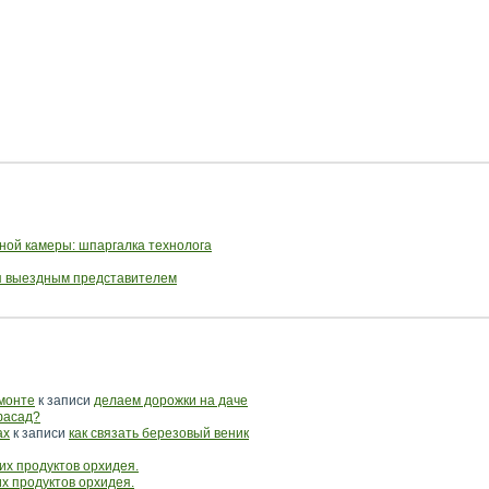
ной камеры: шпаргалка технолога
ся выездным представителем
емонте
к записи
делаем дорожки на даче
фасад?
ах
к записи
как связать березовый веник
их продуктов орхидея.
их продуктов орхидея.