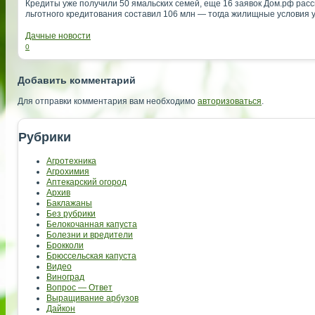
Кредиты уже получили 50 ямальских семей, еще 16 заявок Дом.рф рассм
льготного кредитования составил 106 млн — тогда жилищные условия 
Дачные новости
0
Добавить комментарий
Для отправки комментария вам необходимо
авторизоваться
.
Рубрики
Агротехника
Агрохимия
Аптекарский огород
Архив
Баклажаны
Без рубрики
Белокочанная капуста
Болезни и вредители
Брокколи
Брюссельская капуста
Видео
Виноград
Вопрос — Ответ
Выращивание арбузов
Дайкон