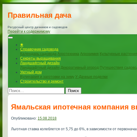
Правильная дача
Ресурсный центр дачников и садоводов
Перейти к содержимому
❀
Справочник садовода
Календарь садовода
Агротехника
Агрохимия
Культурные растени
Секреты выращивания
Ландшафтный дизайн
Ландшафтный дизайн
Декоративный огород
Путешествия садово
Уютный дом
Кулинария и заготовки на зиму
У-Дачные поделки
Строительство и ремонт
Поиск
Ямальская ипотечная компания в
Опубликовано:
15.08.2018
Льготная ставка колеблется от 5,75 до 6%, в зависимости от первонача