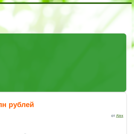
лн рублей
от
Alex