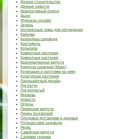
Дачное строительство
Дачные новости
Декоративный огород
Дыня
Журналы онлайн
Зелень
Интересные темы для обсуждения
Кабачки
Календарь садовода
Картофель
Кольраби
Комнатные растения
Комнатные растения
Краснокочанная капуста
Кукуруза сахарная (Маис)
Кулинария и заготовки на зиму
Культурные растения
Ландшафтный дизайн
Лук батун
Лук репчатый
Морковь
Новости
Огурцы
Пекинская капуста
Перец болгарский
Плодовые кустарники и деревья
Путешествия садовода
Редис
Савойская капуста
Садовая техника