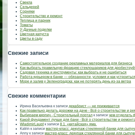
Свекла
Сельдерей
Сорняки
Строительство и ремонт
Теплица и парник
Томаты
У-Дачные поделки
Цветная капуста
Цветы в саду
Свежие записи
Самостоятельное создание рекламных материалов для бизнеса
Как выбрать правильную фракцию стеклошариков для дробеструй
Садовая техника и инструменты: как выбрать и не ошибиться
Работа курьером в банке — обязанности, условия и как устроить
Море и залив у Зеленоградска: как не потерять день из-за ветра
Свежие комментарии
Ирина Васильевна
к записи
декабрист — не приживается
Как правильно делать дорожки на даче - Всё о строительстве и р
Выбираем кирпич - Строительный портал
к записи
чем отделать 
Какой фундамент лучше для бани - Всё о строительстве и ремонт
WladimirLaupt
к записи
8.1. «китайская» яма.
Katrin
к записи
мастер-класс: декупаж стеклянной банки для сыпуч
Anny
к записи
мастер-класс: декупаж стеклянной банки для сыпуч