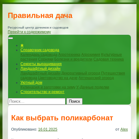
Правильная дача
Ресурсный центр дачников и садоводов
Перейти к содержимому
❀
Справочник садовода
Календарь садовода
Агротехника
Агрохимия
Культурные
растения
Сорняки
Болезни и вредители
Садовая техника
Секреты выращивания
Ландшафтный дизайн
Ландшафтный дизайн
Декоративный огород
Путешествия
садовода
Цветоводство на даче
Аптекарский огород
Уютный дом
Кулинария и заготовки на зиму
У-Дачные поделки
Строительство и ремонт
Поиск
Как выбрать поликарбонат
Опубликовано:
16.01.2025
от
Alex