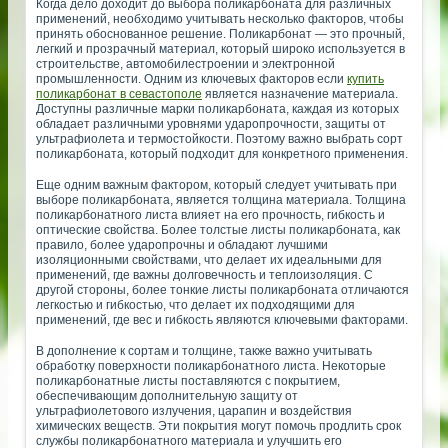
Когда дело доходит до выбора поликарбоната для различных
применений, необходимо учитывать несколько факторов, чтобы
принять обоснованное решение. Поликарбонат — это прочный,
легкий и прозрачный материал, который широко используется в
строительстве, автомобилестроении и электронной
промышленности. Одним из ключевых факторов если
купить
поликарбонат в севастополе
является назначение материала.
Доступны различные марки поликарбоната, каждая из которых
обладает различными уровнями ударопрочности, защиты от
ультрафиолета и термостойкости. Поэтому важно выбрать сорт
поликарбоната, который подходит для конкретного применения.
Еще одним важным фактором, который следует учитывать при
выборе поликарбоната, является толщина материала. Толщина
поликарбонатного листа влияет на его прочность, гибкость и
оптические свойства. Более толстые листы поликарбоната, как
правило, более ударопрочны и обладают лучшими
изоляционными свойствами, что делает их идеальными для
применений, где важны долговечность и теплоизоляция. С
другой стороны, более тонкие листы поликарбоната отличаются
легкостью и гибкостью, что делает их подходящими для
применений, где вес и гибкость являются ключевыми факторами.
В дополнение к сортам и толщине, также важно учитывать
обработку поверхности поликарбонатного листа. Некоторые
поликарбонатные листы поставляются с покрытием,
обеспечивающим дополнительную защиту от
ультрафиолетового излучения, царапин и воздействия
химических веществ. Эти покрытия могут помочь продлить срок
службы поликарбонатного материала и улучшить его