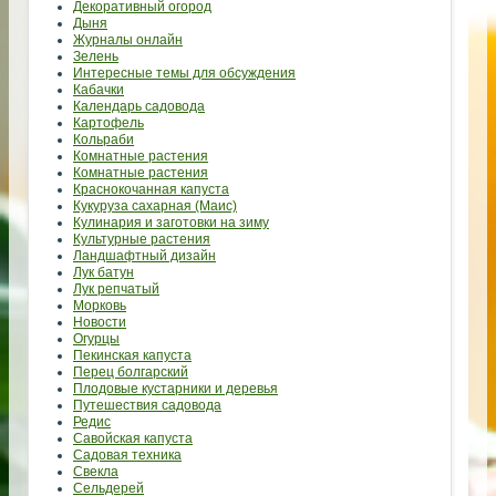
Декоративный огород
Дыня
Журналы онлайн
Зелень
Интересные темы для обсуждения
Кабачки
Календарь садовода
Картофель
Кольраби
Комнатные растения
Комнатные растения
Краснокочанная капуста
Кукуруза сахарная (Маис)
Кулинария и заготовки на зиму
Культурные растения
Ландшафтный дизайн
Лук батун
Лук репчатый
Морковь
Новости
Огурцы
Пекинская капуста
Перец болгарский
Плодовые кустарники и деревья
Путешествия садовода
Редис
Савойская капуста
Садовая техника
Свекла
Сельдерей