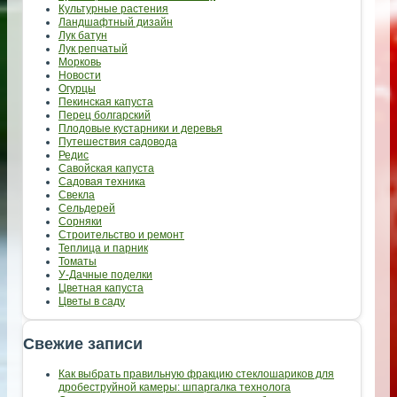
Культурные растения
Ландшафтный дизайн
Лук батун
Лук репчатый
Морковь
Новости
Огурцы
Пекинская капуста
Перец болгарский
Плодовые кустарники и деревья
Путешествия садовода
Редис
Савойская капуста
Садовая техника
Свекла
Сельдерей
Сорняки
Строительство и ремонт
Теплица и парник
Томаты
У-Дачные поделки
Цветная капуста
Цветы в саду
Свежие записи
Как выбрать правильную фракцию стеклошариков для
дробеструйной камеры: шпаргалка технолога