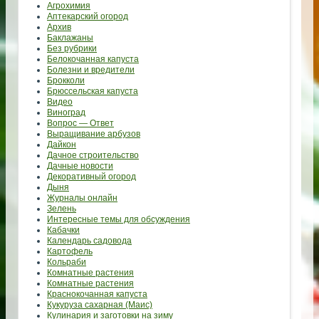
Агрохимия
Аптекарский огород
Архив
Баклажаны
Без рубрики
Белокочанная капуста
Болезни и вредители
Брокколи
Брюссельская капуста
Видео
Виноград
Вопрос — Ответ
Выращивание арбузов
Дайкон
Дачное строительство
Дачные новости
Декоративный огород
Дыня
Журналы онлайн
Зелень
Интересные темы для обсуждения
Кабачки
Календарь садовода
Картофель
Кольраби
Комнатные растения
Комнатные растения
Краснокочанная капуста
Кукуруза сахарная (Маис)
Кулинария и заготовки на зиму