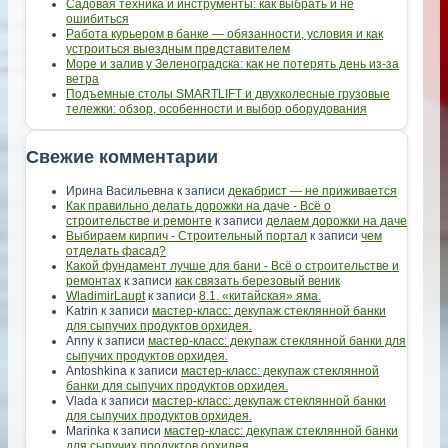
Садовая техника и инструменты: как выбрать и не
ошибиться
Работа курьером в банке — обязанности, условия и как
устроиться выездным представителем
Море и залив у Зеленоградска: как не потерять день из-за
ветра
Подъемные столы SMARTLIFT и двухколесные грузовые
тележки: обзор, особенности и выбор оборудования
Свежие комментарии
Ирина Васильевна
к записи
декабрист — не приживается
Как правильно делать дорожки на даче - Всё о
строительстве и ремонте
к записи
делаем дорожки на даче
Выбираем кирпич - Строительный портал
к записи
чем
отделать фасад?
Какой фундамент лучше для бани - Всё о строительстве и
ремонтах
к записи
как связать березовый веник
WladimirLaupt
к записи
8.1. «китайская» яма.
Katrin
к записи
мастер-класс: декупаж стеклянной банки
для сыпучих продуктов орхидея.
Anny
к записи
мастер-класс: декупаж стеклянной банки для
сыпучих продуктов орхидея.
Antoshkina
к записи
мастер-класс: декупаж стеклянной
банки для сыпучих продуктов орхидея.
Vlada
к записи
мастер-класс: декупаж стеклянной банки
для сыпучих продуктов орхидея.
Marinka
к записи
мастер-класс: декупаж стеклянной банки
для сыпучих продуктов орхидея.