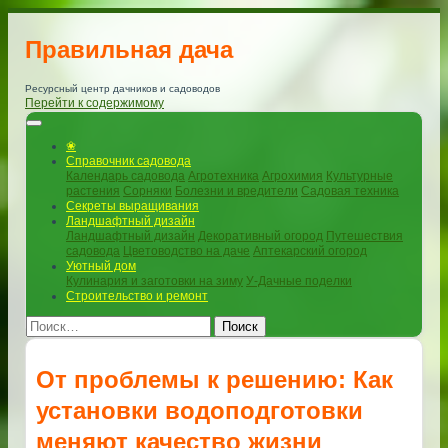
Правильная дача
Ресурсный центр дачников и садоводов
Перейти к содержимому
❀
Справочник садовода
Календарь садовода
Агротехника
Агрохимия
Культурные
растения
Сорняки
Болезни и вредители
Садовая техника
Секреты выращивания
Ландшафтный дизайн
Ландшафтный дизайн
Декоративный огород
Путешествия
садовода
Цветоводство на даче
Аптекарский огород
Уютный дом
Кулинария и заготовки на зиму
У-Дачные поделки
Строительство и ремонт
Поиск
От проблемы к решению: Как
установки водоподготовки
меняют качество жизни