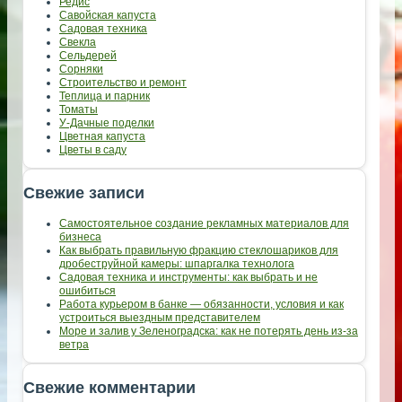
Редис
Савойская капуста
Садовая техника
Свекла
Сельдерей
Сорняки
Строительство и ремонт
Теплица и парник
Томаты
У-Дачные поделки
Цветная капуста
Цветы в саду
Свежие записи
Самостоятельное создание рекламных материалов для
бизнеса
Как выбрать правильную фракцию стеклошариков для
дробеструйной камеры: шпаргалка технолога
Садовая техника и инструменты: как выбрать и не
ошибиться
Работа курьером в банке — обязанности, условия и как
устроиться выездным представителем
Море и залив у Зеленоградска: как не потерять день из-за
ветра
Свежие комментарии