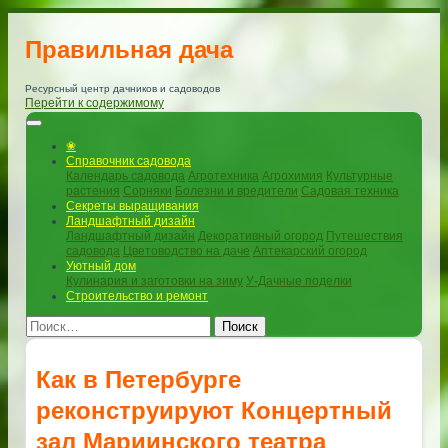
Правильная дача
Ресурсный центр дачников и садоводов
Перейти к содержимому
❀
Справочник садовода
Календарь садовода
Агротехника
Агрохимия
Культурные
растения
Сорняки
Болезни и вредители
Садовая техника
Секреты выращивания
Ландшафтный дизайн
Ландшафтный дизайн
Декоративный огород
Путешествия
садовода
Цветоводство на даче
Аптекарский огород
Уютный дом
Кулинария и заготовки на зиму
У-Дачные поделки
Строительство и ремонт
Поиск
Как в Петербурге
реконструируют Концертный
зал Мариинского театра