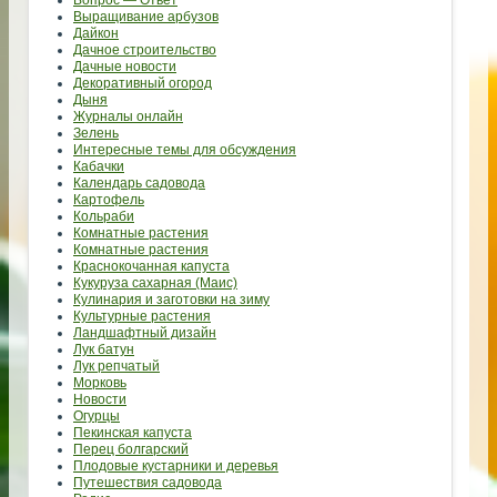
Выращивание арбузов
Дайкон
Дачное строительство
Дачные новости
Декоративный огород
Дыня
Журналы онлайн
Зелень
Интересные темы для обсуждения
Кабачки
Календарь садовода
Картофель
Кольраби
Комнатные растения
Комнатные растения
Краснокочанная капуста
Кукуруза сахарная (Маис)
Кулинария и заготовки на зиму
Культурные растения
Ландшафтный дизайн
Лук батун
Лук репчатый
Морковь
Новости
Огурцы
Пекинская капуста
Перец болгарский
Плодовые кустарники и деревья
Путешествия садовода