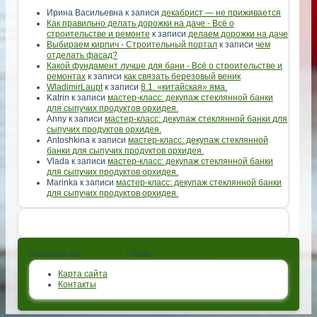
Ирина Васильевна
к записи
декабрист — не приживается
Как правильно делать дорожки на даче - Всё о
строительстве и ремонте
к записи
делаем дорожки на даче
Выбираем кирпич - Строительный портал
к записи
чем
отделать фасад?
Какой фундамент лучше для бани - Всё о строительстве и
ремонтах
к записи
как связать березовый веник
WladimirLaupt
к записи
8.1. «китайская» яма.
Katrin
к записи
мастер-класс: декупаж стеклянной банки
для сыпучих продуктов орхидея.
Anny
к записи
мастер-класс: декупаж стеклянной банки для
сыпучих продуктов орхидея.
Antoshkina
к записи
мастер-класс: декупаж стеклянной
банки для сыпучих продуктов орхидея.
Vlada
к записи
мастер-класс: декупаж стеклянной банки
для сыпучих продуктов орхидея.
Marinka
к записи
мастер-класс: декупаж стеклянной банки
для сыпучих продуктов орхидея.
Работает на
WordPress
| Тема:
Bootstrap Basic4
Карта сайта
Контакты