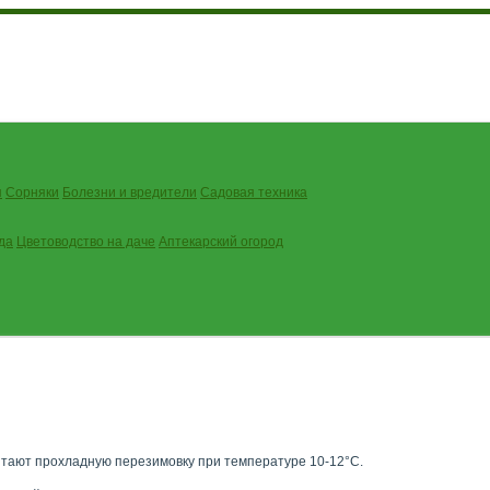
я
Сорняки
Болезни и вредители
Садовая техника
да
Цветоводство на даче
Аптекарский огород
итают прохладную перезимовку при температуре 10-12°С.