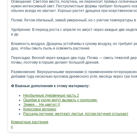
Освещение: Светлое место, полутень, не переносит прямых солнечных
нужен интенсивный свет. Пестролистные формы требуют большего освещ
обычно всегда не хватает. Хорошо растет драцена при искуствееном о
Полив: Летом обильный, зимой умеренный, но с учетом температуры в
Удобрение: В период роста с апреля по август через каждые две не
и др.
Влажность воздуха: Драцены устойчивы к сухому воздуху, но требуют
душ, чтобы смыть пыль и освежить растение.
Пересадка: Весной через каждые два года. Почва — смесь тяжелой де
почвы, поэтому в горшке делают большой дренаж.
Размножение: Верхушечными черенками (с применением гетероауксина и
добавив туда несколько кусочков древесного угля, месяца через три п
✿ Важные дополнения к этому материалу:
Необычные луковичные часть 2
Ошибки в уходе могут вызвать у сенполии:
Эхмея… Не цветет:((
Кокосовое волокно
Рассада петунии: желтеют листья, потом петуния отсыхает
Комнатные растения
0