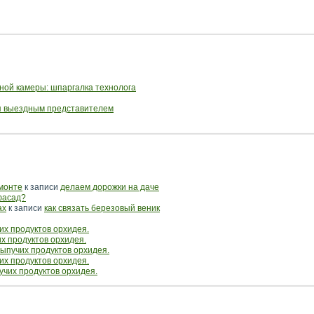
ной камеры: шпаргалка технолога
ся выездным представителем
емонте
к записи
делаем дорожки на даче
фасад?
ах
к записи
как связать березовый веник
их продуктов орхидея.
их продуктов орхидея.
сыпучих продуктов орхидея.
их продуктов орхидея.
учих продуктов орхидея.