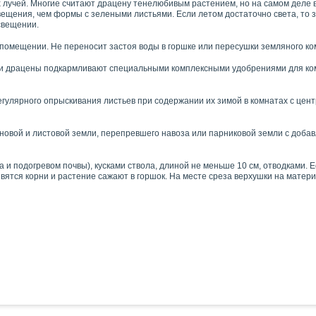
 лучей. Многие считают драцену тенелюбивым растением, но на самом деле в
ения, чем формы с зелеными листьями. Если летом достаточно света, то зим
свещении.
 помещении. Не переносит застоя воды в горшке или пересушки земляного к
дели драцены подкармливают специальными комплексными удобрениями для ко
 регулярного опрыскивания листьев при содержании их зимой в комнатах с ц
рновой и листовой земли, перепревшего навоза или парниковой земли с доба
 подогревом почвы), кусками ствола, длиной не меньше 10 см, отводками. Ес
оявятся корни и растение сажают в горшок. На месте среза верхушки на матер