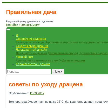
Правильная дача
Ресурсный центр дачников и садоводов
Перейти к содержимому
❀
Справочник садовода
Календарь садовода
Агротехника
Агрохимия
Культурные растени
Секреты выращивания
Ландшафтный дизайн
Ландшафтный дизайн
Декоративный огород
Путешествия садово
Уютный дом
Кулинария и заготовки на зиму
У-Дачные поделки
Строительство и ремонт
Поиск
советы по уходу драцена
Опубликовано:
11.09.2017
Температура: Умеренная, не ниже 15°С, большинство драцен предпоч