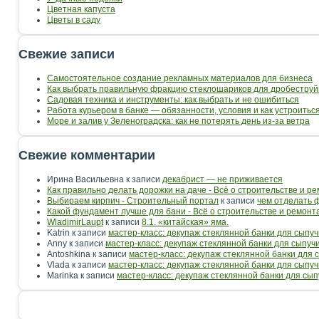
Цветная капуста
Цветы в саду
Свежие записи
Самостоятельное создание рекламных материалов для бизнеса
Как выбрать правильную фракцию стеклошариков для дробеструй
Садовая техника и инструменты: как выбрать и не ошибиться
Работа курьером в банке — обязанности, условия и как устроить
Море и залив у Зеленоградска: как не потерять день из-за ветра
Свежие комментарии
Ирина Васильевна
к записи
декабрист — не приживается
Как правильно делать дорожки на даче - Всё о строительстве и р
Выбираем кирпич - Строительный портал
к записи
чем отделать 
Какой фундамент лучше для бани - Всё о строительстве и ремонт
WladimirLaupt
к записи
8.1. «китайская» яма.
Katrin
к записи
мастер-класс: декупаж стеклянной банки для сыпуч
Anny
к записи
мастер-класс: декупаж стеклянной банки для сыпуч
Antoshkina
к записи
мастер-класс: декупаж стеклянной банки для 
Vlada
к записи
мастер-класс: декупаж стеклянной банки для сыпуч
Marinka
к записи
мастер-класс: декупаж стеклянной банки для сып