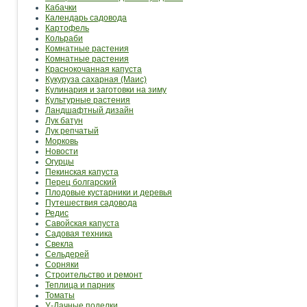
Кабачки
Календарь садовода
Картофель
Кольраби
Комнатные растения
Комнатные растения
Краснокочанная капуста
Кукуруза сахарная (Маис)
Кулинария и заготовки на зиму
Культурные растения
Ландшафтный дизайн
Лук батун
Лук репчатый
Морковь
Новости
Огурцы
Пекинская капуста
Перец болгарский
Плодовые кустарники и деревья
Путешествия садовода
Редис
Савойская капуста
Садовая техника
Свекла
Сельдерей
Сорняки
Строительство и ремонт
Теплица и парник
Томаты
У-Дачные поделки