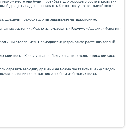
 темном месте она будет прозябать. Для хорошего роста и развития
ой драцены надо переставлять ближе к окну, так как зимой света
ома. Драцены подходят для выращивания на гидропонике.
мнатных растений. Можно использовать «Радугу», «Идеал», «Исполин»
ентральным отоплением. Периодически устраивайте растению теплый
влением песка. Корни у драцен больше расположены в верхнем слое
ли отрезать верхушку драцены ее можно поставить в банку с водой,
инском растении появятся новые побеги из боковых почек.