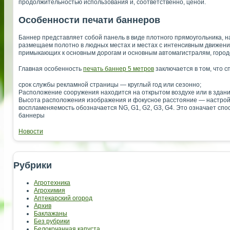
продолжительностью использования и, соответственно, ценой.
Особенности печати баннеров
Баннер представляет собой панель в виде плотного прямоугольника, 
размещаем полотно в людных местах и местах с интенсивным движение
примыкающих к основным дорогам и основным автомагистралям, горо
Главная особенность
печать баннер 5 метров
заключается в том, что с
срок службы рекламной страницы — круглый год или сезонно;
Расположение сооружения находится на открытом воздухе или в здани
Высота расположения изображения и фокусное расстояние — настройк
воспламеняемость обозначается NG, G1, G2, G3, G4. Это означает спо
баннеры
Новости
Рубрики
Агротехника
Агрохимия
Аптекарский огород
Архив
Баклажаны
Без рубрики
Белокочанная капуста