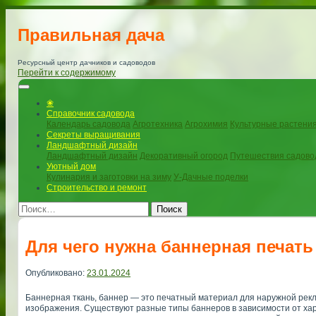
Правильная дача
Ресурсный центр дачников и садоводов
Перейти к содержимому
❀
Справочник садовода
Календарь садовода
Агротехника
Агрохимия
Культурные растени
Секреты выращивания
Ландшафтный дизайн
Ландшафтный дизайн
Декоративный огород
Путешествия садово
Уютный дом
Кулинария и заготовки на зиму
У-Дачные поделки
Строительство и ремонт
Поиск
Для чего нужна баннерная печать
Опубликовано:
23.01.2024
Баннерная ткань, баннер — это печатный материал для наружной рек
изображения. Существуют разные типы баннеров в зависимости от хар