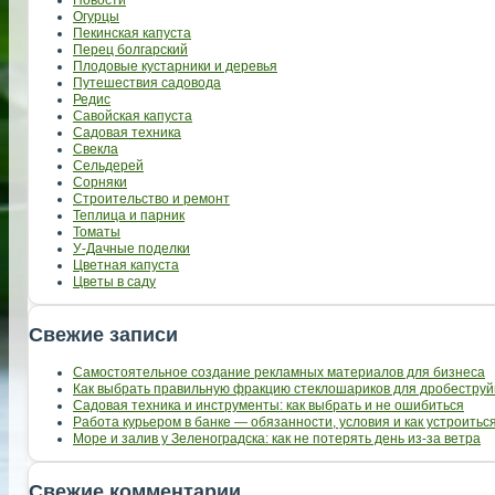
Огурцы
Пекинская капуста
Перец болгарский
Плодовые кустарники и деревья
Путешествия садовода
Редис
Савойская капуста
Садовая техника
Свекла
Сельдерей
Сорняки
Строительство и ремонт
Теплица и парник
Томаты
У-Дачные поделки
Цветная капуста
Цветы в саду
Свежие записи
Самостоятельное создание рекламных материалов для бизнеса
Как выбрать правильную фракцию стеклошариков для дробеструй
Садовая техника и инструменты: как выбрать и не ошибиться
Работа курьером в банке — обязанности, условия и как устроить
Море и залив у Зеленоградска: как не потерять день из-за ветра
Свежие комментарии