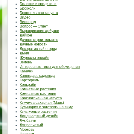
Болезни и вредители
Брокколи
Брюссельская капуста
Видео
Виноград
Вопрос — Ответ
Выращивание арбузов
Дайкон
Дачное строительство
Дачные новости
Декоративный огород
Дыня
Журналы онлайн
Зелень
Интересные темы для обсуждения
Кабачки
Календарь садовода
Картофель
Кольраби
Комнатные растения
Комнатные растения
Краснокочанная капуста
Кукуруза сахарная (Маис)
Кулинария и заготовки на зиму
Культурные растения
Ландшафтный дизайн
Лук батун
Лук репчатый
Морковь
Новости