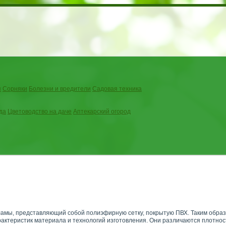
я
Сорняки
Болезни и вредители
Садовая техника
да
Цветоводство на даче
Аптекарский огород
ламы, представляющий собой полиэфирную сетку, покрытую ПВХ. Таким образ
актеристик материала и технологий изготовления. Они различаются плотнос