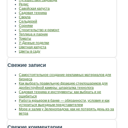
Редис
Савойская капуста
Садовая техника
Свекла
Сельдерей
Сорняки
Строительство и ремонт
Теплица и парник
Томаты
У-Дачные поделки
Цветная капуста
Цветы в саду
Свежие записи
Самостоятельное создание рекламных материалов для
бизнеса
Как выбрать правильную фракцию стеклошариков для
дробеструйной камеры: шпаргалка технолога
Садовая техника и инструменты: как выбрать и не
ошибиться
Работа курьером в банке — обязанности, условия и как
устроиться выездным представителем
Море и залив у Зеленоградска: как не потерять день из-за
ветра
Свежие комментарии