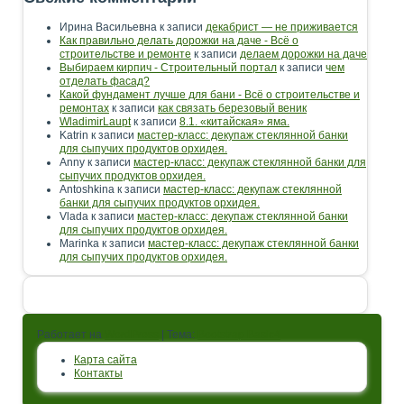
Ирина Васильевна
к записи
декабрист — не приживается
Как правильно делать дорожки на даче - Всё о
строительстве и ремонте
к записи
делаем дорожки на даче
Выбираем кирпич - Строительный портал
к записи
чем
отделать фасад?
Какой фундамент лучше для бани - Всё о строительстве и
ремонтах
к записи
как связать березовый веник
WladimirLaupt
к записи
8.1. «китайская» яма.
Katrin
к записи
мастер-класс: декупаж стеклянной банки
для сыпучих продуктов орхидея.
Anny
к записи
мастер-класс: декупаж стеклянной банки для
сыпучих продуктов орхидея.
Antoshkina
к записи
мастер-класс: декупаж стеклянной
банки для сыпучих продуктов орхидея.
Vlada
к записи
мастер-класс: декупаж стеклянной банки
для сыпучих продуктов орхидея.
Marinka
к записи
мастер-класс: декупаж стеклянной банки
для сыпучих продуктов орхидея.
Работает на
WordPress
| Тема:
Bootstrap Basic4
Карта сайта
Контакты