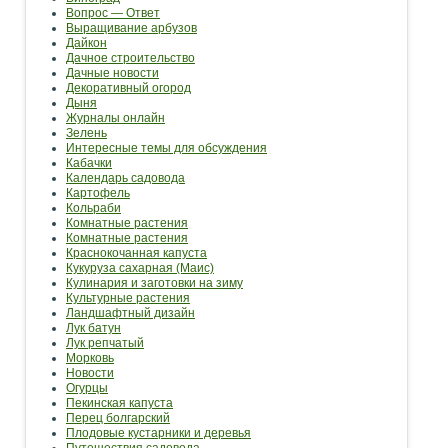
Вопрос — Ответ
Выращивание арбузов
Дайкон
Дачное строительство
Дачные новости
Декоративный огород
Дыня
Журналы онлайн
Зелень
Интересные темы для обсуждения
Кабачки
Календарь садовода
Картофель
Кольраби
Комнатные растения
Комнатные растения
Краснокочанная капуста
Кукуруза сахарная (Маис)
Кулинария и заготовки на зиму
Культурные растения
Ландшафтный дизайн
Лук батун
Лук репчатый
Морковь
Новости
Огурцы
Пекинская капуста
Перец болгарский
Плодовые кустарники и деревья
Путешествия садовода