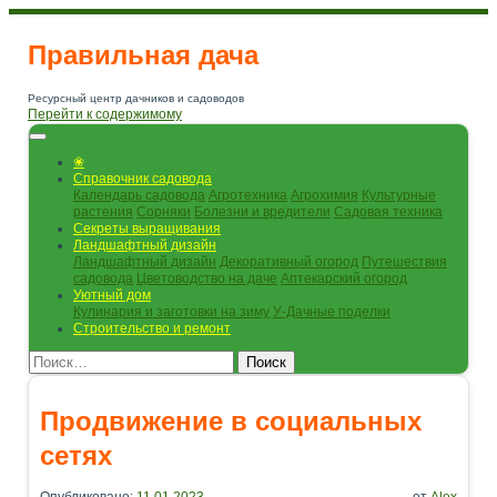
Правильная дача
Ресурсный центр дачников и садоводов
Перейти к содержимому
❀
Справочник садовода
Календарь садовода
Агротехника
Агрохимия
Культурные
растения
Сорняки
Болезни и вредители
Садовая техника
Секреты выращивания
Ландшафтный дизайн
Ландшафтный дизайн
Декоративный огород
Путешествия
садовода
Цветоводство на даче
Аптекарский огород
Уютный дом
Кулинария и заготовки на зиму
У-Дачные поделки
Строительство и ремонт
Поиск
Продвижение в социальных
сетях