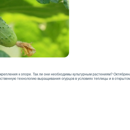
репления к опоре. Так ли они необходимы культурным растениям? Октябрина
ственную технологию выращивания огурцов в условиях теплицы и в открытом