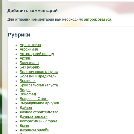
Добавить комментарий
Для отправки комментария вам необходимо
авторизоваться
.
Рубрики
Агротехника
Агрохимия
Аптекарский огород
Архив
Баклажаны
Без рубрики
Белокочанная капуста
Болезни и вредители
Брокколи
Брюссельская капуста
Видео
Виноград
Вопрос — Ответ
Выращивание арбузов
Дайкон
Дачное строительство
Дачные новости
Декоративный огород
Дыня
Журналы онлайн