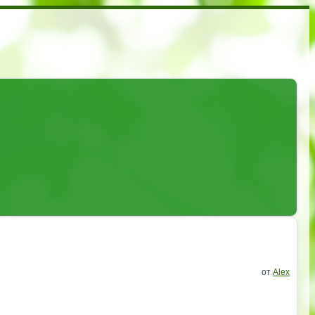
от
Alex