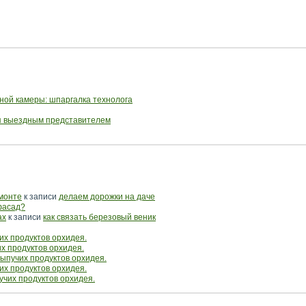
ной камеры: шпаргалка технолога
ся выездным представителем
емонте
к записи
делаем дорожки на даче
фасад?
ах
к записи
как связать березовый веник
их продуктов орхидея.
их продуктов орхидея.
сыпучих продуктов орхидея.
их продуктов орхидея.
учих продуктов орхидея.