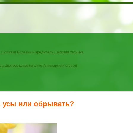
я
Сорняки
Болезни и вредители
Садовая техника
да
Цветоводство на даче
Аптекарский огород
ь усы или обрывать?