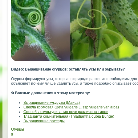
Видео: Выращивание огурцов: оставлять усы или обрывать?
Огурцы формируют усы, которые в природе растению необходимы для к
объясняет почему лучше удалять усы, а также подробно описывает соб
✿ Важные дополнения к этому материалу:
Выращивание кукурузы (Маиса)
Свекла кормовая (Beta vulgaris L. ssp vulgaris var. alba)
Способы окультуривания почв различных типов
Тладианта сомнительная (Thladiantha dubia Bunge)
Выращивание рассады
Огурцы
0