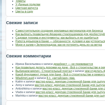
Томаты
У-Дачные поделки
Цветная капуста
Цветы в саду
Свежие записи
Самостоятельное создание рекламных материалов для бизнеса
Как выбрать правильную фракцию стеклошариков для дробеструй
Садовая техника и инструменты: как выбрать и не ошибиться
Работа курьером в банке — обязанности, условия и как устроить
Море и залив у Зеленоградска: как не потерять день из-за ветра
Свежие комментарии
Ирина Васильевна
к записи
декабрист — не приживается
Как правильно делать дорожки на даче - Всё о строительстве и р
Выбираем кирпич - Строительный портал
к записи
чем отделать 
Какой фундамент лучше для бани - Всё о строительстве и ремонт
WladimirLaupt
к записи
8.1. «китайская» яма.
Katrin
к записи
мастер-класс: декупаж стеклянной банки для сыпуч
Anny
к записи
мастер-класс: декупаж стеклянной банки для сыпуч
Antoshkina
к записи
мастер-класс: декупаж стеклянной банки для 
Vlada
к записи
мастер-класс: декупаж стеклянной банки для сыпуч
Marinka
к записи
мастер-класс: декупаж стеклянной банки для сып