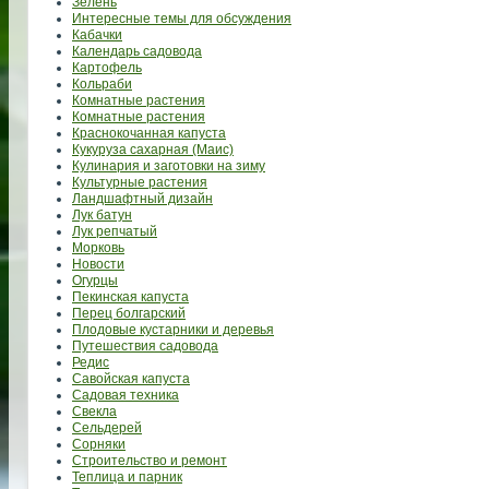
Зелень
Интересные темы для обсуждения
Кабачки
Календарь садовода
Картофель
Кольраби
Комнатные растения
Комнатные растения
Краснокочанная капуста
Кукуруза сахарная (Маис)
Кулинария и заготовки на зиму
Культурные растения
Ландшафтный дизайн
Лук батун
Лук репчатый
Морковь
Новости
Огурцы
Пекинская капуста
Перец болгарский
Плодовые кустарники и деревья
Путешествия садовода
Редис
Савойская капуста
Садовая техника
Свекла
Сельдерей
Сорняки
Строительство и ремонт
Теплица и парник