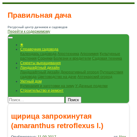
Правильная дача
Ресурсный центр дачников и садоводов
Перейти к содержимому
❀
Справочник садовода
Календарь садовода
Агротехника
Агрохимия
Культурные
растения
Сорняки
Болезни и вредители
Садовая техника
Секреты выращивания
Ландшафтный дизайн
Ландшафтный дизайн
Декоративный огород
Путешествия
садовода
Цветоводство на даче
Аптекарский огород
Уютный дом
Кулинария и заготовки на зиму
У-Дачные поделки
Строительство и ремонт
Поиск
щирица запрокинутая
(amaranthus retroflexus l.)