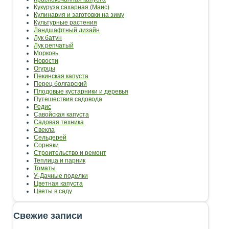
Кукуруза сахарная (Маис)
Кулинария и заготовки на зиму
Культурные растения
Ландшафтный дизайн
Лук батун
Лук репчатый
Морковь
Новости
Огурцы
Пекинская капуста
Перец болгарский
Плодовые кустарники и деревья
Путешествия садовода
Редис
Савойская капуста
Садовая техника
Свекла
Сельдерей
Сорняки
Строительство и ремонт
Теплица и парник
Томаты
У-Дачные поделки
Цветная капуста
Цветы в саду
Свежие записи