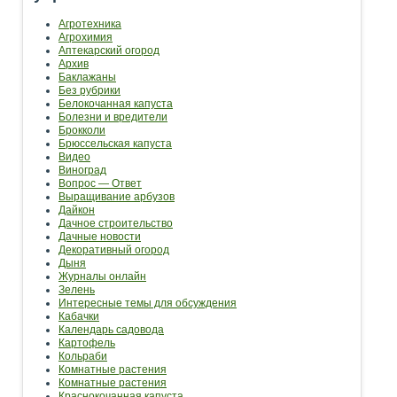
Агротехника
Агрохимия
Аптекарский огород
Архив
Баклажаны
Без рубрики
Белокочанная капуста
Болезни и вредители
Брокколи
Брюссельская капуста
Видео
Виноград
Вопрос — Ответ
Выращивание арбузов
Дайкон
Дачное строительство
Дачные новости
Декоративный огород
Дыня
Журналы онлайн
Зелень
Интересные темы для обсуждения
Кабачки
Календарь садовода
Картофель
Кольраби
Комнатные растения
Комнатные растения
Краснокочанная капуста