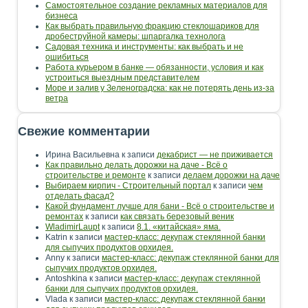
Самостоятельное создание рекламных материалов для
бизнеса
Как выбрать правильную фракцию стеклошариков для
дробеструйной камеры: шпаргалка технолога
Садовая техника и инструменты: как выбрать и не
ошибиться
Работа курьером в банке — обязанности, условия и как
устроиться выездным представителем
Море и залив у Зеленоградска: как не потерять день из-за
ветра
Свежие комментарии
Ирина Васильевна
к записи
декабрист — не приживается
Как правильно делать дорожки на даче - Всё о
строительстве и ремонте
к записи
делаем дорожки на даче
Выбираем кирпич - Строительный портал
к записи
чем
отделать фасад?
Какой фундамент лучше для бани - Всё о строительстве и
ремонтах
к записи
как связать березовый веник
WladimirLaupt
к записи
8.1. «китайская» яма.
Katrin
к записи
мастер-класс: декупаж стеклянной банки
для сыпучих продуктов орхидея.
Anny
к записи
мастер-класс: декупаж стеклянной банки для
сыпучих продуктов орхидея.
Antoshkina
к записи
мастер-класс: декупаж стеклянной
банки для сыпучих продуктов орхидея.
Vlada
к записи
мастер-класс: декупаж стеклянной банки