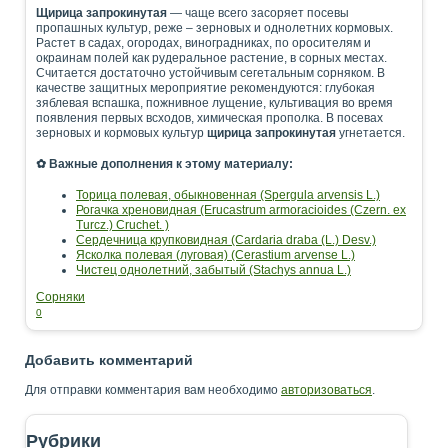
Щирица запрокинутая
— чаще всего засоряет посевы
пропашных культур, реже – зерновых и однолетних кормовых.
Растет в садах, огородах, виноградниках, по оросителям и
окраинам полей как рудеральное растение, в сорных местах.
Считается достаточно устойчивым сегетальным сорняком. В
качестве защитных мероприятие рекомендуются: глубокая
зяблевая вспашка, пожнивное лущение, культивация во время
появления первых всходов, химическая прополка. В посевах
зерновых и кормовых культур
щирица запрокинутая
угнетается.
✿ Важные дополнения к этому материалу:
Торица полевая, обыкновенная (Spergula arvensis L.)
Рогачка хреновидная (Erucastrum armoracioides (Czern. ex
Turcz.) Cruchet. )
Сердечница крупковидная (Cardaria draba (L.) Desv.)
Ясколка полевая (луговая) (Cerastium arvense L.)
Чистец однолетний, забытый (Stachys annua L.)
Сорняки
0
Добавить комментарий
Для отправки комментария вам необходимо
авторизоваться
.
Рубрики