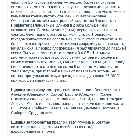
части стебля густое, в нижней — редкое. Корневая система
стержневая, может проникать в грунт на глубину до 1 м. Цветы
мелкие, невзрачные, зеленоватые, расположены клубочками или
пучками на концах веток и стеблей. Соцветие колючее.
Околоцветник колюче-заостренный, состоит из 5 лепестков.
Прицветники ланцетные, длиной в 2 раза больше, чем
околоцветник. Семена мелкие (1 мм), черно-коричневые или
черные, блестящие, с острой каймой по краю. Появление
всходов приходится на апрель-май, а в некоторых случаях и на
более позднее время. Цвести
щирица запрокинутая
начинает с
начала июня, а период плодоношения растягивается до поздней
осени. Тысяча семян весит в среднем 0,4-0,5 г. На одном
растении может созреть до 5000 семян, которые способны в
почве сохранять всхожесть до 40 лет. В жизненном цикле период
биологического покоя длится около 9 месяцев. Минимальная
температура, при которой начинают появляться всходы 6-8°С,
но температурный оптимум приходится на диапазон 26-36°С,
при хорошей влажности почвы.
Щирица запрокинутая
– растение космополит. Встречается в
Америке (Северной и Южной), Европе (Средней и Южной),
Средиземноморье, Иран, Малая Азия, Китай, Япония, Северная
Африка, Монголия. Распространена на всей Европейской части
СНГ, кроме Крайнего Севера, на Кавказе, Дальнем, Востоке, в
Сибири и Средней Азии.
Щирица запрокинутая
предпочитает гумусные, богатые
питательными веществами (особенно азотом),
водопроницаемые почвы.