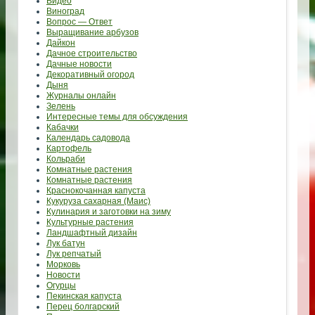
Видео
Виноград
Вопрос — Ответ
Выращивание арбузов
Дайкон
Дачное строительство
Дачные новости
Декоративный огород
Дыня
Журналы онлайн
Зелень
Интересные темы для обсуждения
Кабачки
Календарь садовода
Картофель
Кольраби
Комнатные растения
Комнатные растения
Краснокочанная капуста
Кукуруза сахарная (Маис)
Кулинария и заготовки на зиму
Культурные растения
Ландшафтный дизайн
Лук батун
Лук репчатый
Морковь
Новости
Огурцы
Пекинская капуста
Перец болгарский