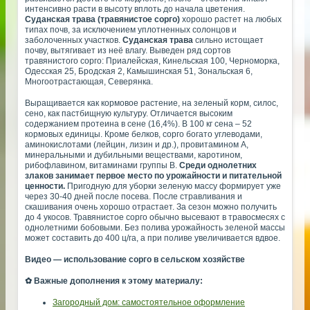
интенсивно расти в высоту вплоть до начала цветения.
Суданская трава (травянистое сорго)
хорошо растет на любых
типах почв, за исключением уплотненных солонцов и
заболоченных участков.
Суданская трава
сильно истощает
почву, вытягивает из неё влагу. Выведен ряд сортов
травянистого сорго: Приалейская, Кинельская 100, Черноморка,
Одесская 25, Бродская 2, Камышинская 51, Зональская 6,
Многоотрастающая, Северянка.
Выращивается как кормовое растение, на зеленый корм, силос,
сено, как пастбищную культуру. Отличается высоким
содержанием протеина в сене (16,4%). В 100 кг сена – 52
кормовых единицы. Кроме белков, сорго богато углеводами,
аминокислотами (лейцин, лизин и др.), провитамином А,
минеральными и дубильными веществами, каротином,
рибофлавином, витаминами группы В.
Среди однолетних
злаков занимает первое место по урожайности и питательной
ценности.
Пригодную для уборки зеленую массу формирует уже
через 30-40 дней после посева. После стравливания и
скашивания очень хорошо отрастает. За сезон можно получить
до 4 укосов. Травянистое сорго обычно высевают в травосмесях с
однолетними бобовыми. Без полива урожайность зеленой массы
может составить до 400 ц/га, а при поливе увеличивается вдвое.
Видео — использование сорго в сельском хозяйстве
✿ Важные дополнения к этому материалу:
Загородный дом: самостоятельное оформление