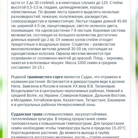
кусте от 3 до 30 стеблей, а в некоторых случаях до 120. Стебли
высотой 0,5-3,5 м, гладкие, цилиндрические, хорошо
облиственные. По форме листа принято выделять несколько
разновидностей: лежачую, полулежачую, раскидистую,
слабораскидистую и прямостоячую. Листья гладкие длиной 45-60
см, шириной 4-5 см, ланцетовидные, светло-зеленого цвета,
поникающие. На одном растении 7-8 листьев. Корневая система
мочковатая, состоящая из большого количества достаточно
длинных корней (до 2 м). От нижних узлов стебля отходят
придаточные и воздушные корни. Соцветие – развесистая
многоколосковая метелка длиной 30-50 см, состоящая из
одноцветковых колосков. Окраска метелки меняется при
созревании от соломенно-желтой до красной. Плод – зерновка,
зажатая в колосковых чешуях. Масса 1000 семян в среднем
составляет 10-15 г.
Родиной
травянистого сорго
является Судан, что отражено в
названии растения. Встречается в дикорастущем виде в долине
Нила. Завезена в Россию в начале XX века В.В. Талановым.
Возделывается в центрально-черноземных районах, Нижней и
средней Волге, на Украине, Северном Кавказе, Дальнем Востоке,
в Молдавии, Алтайском крае, Казахстане, Татарстане, Башкирии
и в центральных районах Нечерноземной зоны.
Суданская трава
солевыносливая, засухоустойчивая,
теплолюбивая культура. В период прорастания семян
требовательна к повышенным температурам. Для прорастания
семян необходимо чтобы температура была в пределах 15-20°С.
Короткодневное растение. До момента выхода в трубку
развивается достаточно медленно, после – стебли начинают