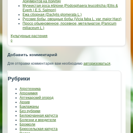
документов на покупку
Мучнистая роса яблони (Podosphaera leucotricha (Ellis &
Everh.) E.S. Salmon)
Ежа сборная (Dactylis glomerata L.)
Русские бобы, овощные бобы (Vicia faba L. var. major Harz)
Просо обыкновенное, посевное, метельчатое (Panicum
miliaceum L.)
Культурные растения
0
Добавить комментарий
Для отправки комментария вам необходимо
авторизоваться
.
Рубрики
Агротехника
Агрохимия
Аптекарский огород
Архив
Баклажаны
Без рубрики
Белокочанная капуста
Болезни и вредители
Брокколи
Брюссельская капуста