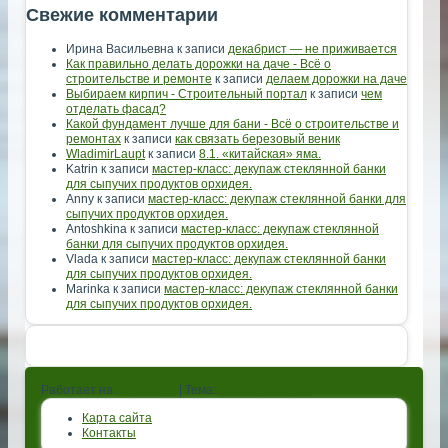
Свежие комментарии
Ирина Васильевна
к записи
декабрист — не приживается
Как правильно делать дорожки на даче - Всё о
строительстве и ремонте
к записи
делаем дорожки на даче
Выбираем кирпич - Строительный портал
к записи
чем
отделать фасад?
Какой фундамент лучше для бани - Всё о строительстве и
ремонтах
к записи
как связать березовый веник
WladimirLaupt
к записи
8.1. «китайская» яма.
Katrin
к записи
мастер-класс: декупаж стеклянной банки
для сыпучих продуктов орхидея.
Anny
к записи
мастер-класс: декупаж стеклянной банки для
сыпучих продуктов орхидея.
Antoshkina
к записи
мастер-класс: декупаж стеклянной
банки для сыпучих продуктов орхидея.
Vlada
к записи
мастер-класс: декупаж стеклянной банки
для сыпучих продуктов орхидея.
Marinka
к записи
мастер-класс: декупаж стеклянной банки
для сыпучих продуктов орхидея.
Работает на
WordPress
| Тема:
Bootstrap Basic4
Карта сайта
Контакты