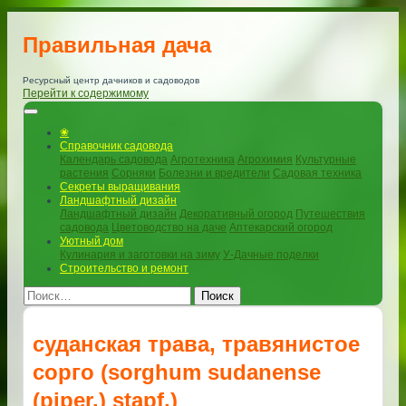
Правильная дача
Ресурсный центр дачников и садоводов
Перейти к содержимому
❀
Справочник садовода
Календарь садовода
Агротехника
Агрохимия
Культурные
растения
Сорняки
Болезни и вредители
Садовая техника
Секреты выращивания
Ландшафтный дизайн
Ландшафтный дизайн
Декоративный огород
Путешествия
садовода
Цветоводство на даче
Аптекарский огород
Уютный дом
Кулинария и заготовки на зиму
У-Дачные поделки
Строительство и ремонт
Поиск
суданская трава, травянистое
сорго (sorghum sudanense
(piper.) stapf.)